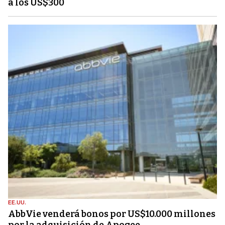
a los US$300
EE.UU.
AbbVie venderá bonos por US$10.000 millones
por la adquisición de Apogee