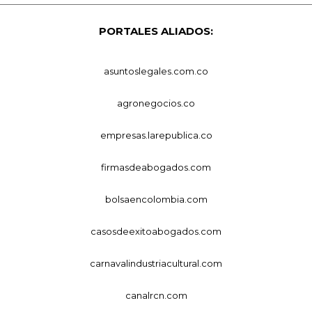
PORTALES ALIADOS:
asuntoslegales.com.co
agronegocios.co
empresas.larepublica.co
firmasdeabogados.com
bolsaencolombia.com
casosdeexitoabogados.com
carnavalindustriacultural.com
canalrcn.com