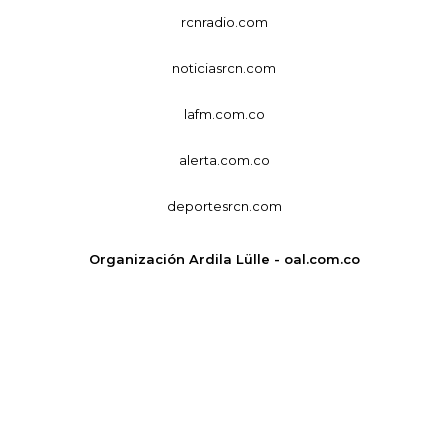
rcnradio.com
noticiasrcn.com
lafm.com.co
alerta.com.co
deportesrcn.com
Organización Ardila Lülle - oal.com.co