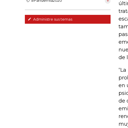
#Pandemia2020
últ
tra
esc
Administre sus temas
tam
pas
eme
nue
de 
“La
pro
en 
psi
de 
emi
ren
muy