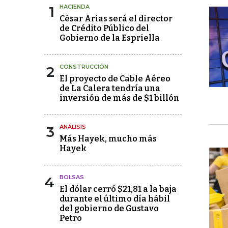
1
HACIENDA
César Arias será el director
de Crédito Público del
Gobierno de la Espriella
2
CONSTRUCCIÓN
El proyecto de Cable Aéreo
de La Calera tendría una
inversión de más de $1 billón
3
ANÁLISIS
Más Hayek, mucho más
Hayek
4
BOLSAS
El dólar cerró $21,81 a la baja
durante el último día hábil
del gobierno de Gustavo
Petro