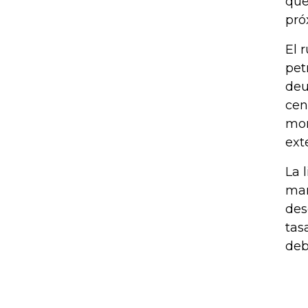
que
pró
El 
pet
deu
cen
mon
ext
La 
mar
des
tas
deb