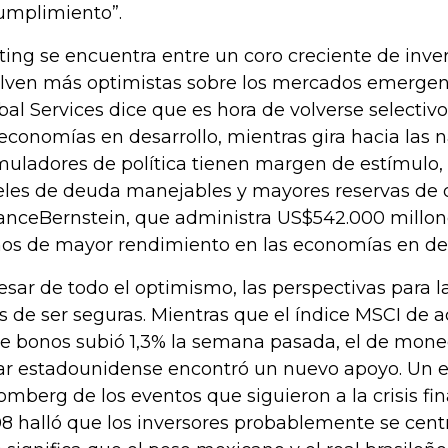
umplimiento”.
ting se encuentra entre un coro creciente de inve
lven más optimistas sobre los mercados emergent
bal Services dice que es hora de volverse selectiv
 economías en desarrollo, mientras gira hacia las 
muladores de política tienen margen de estímulo,
eles de deuda manejables y mayores reservas de d
ianceBernstein, que administra US$542.000 millone
os de mayor rendimiento en las economías en des
esar de todo el optimismo, las perspectivas para
os de ser seguras. Mientras que el índice MSCI de a
de bonos subió 1,3% la semana pasada, el de mone
ar estadounidense encontró un nuevo apoyo. Un e
omberg de los eventos que siguieron a la crisis f
8 halló que los inversores probablemente se centra