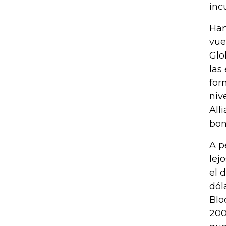
inc
Har
vue
Glo
las
for
niv
All
bon
A p
lej
el 
dól
Blo
200