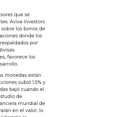
rsores que se
es. Aviva Investors
o sobre los bonos de
naciones donde los
 respaldados por
ivisas.
s, favorece los
arrollo.
 las monedas están
cciones subió 1,5% y
das bajó cuando el
studio de
inanciera mundial de
rán en el valor, lo