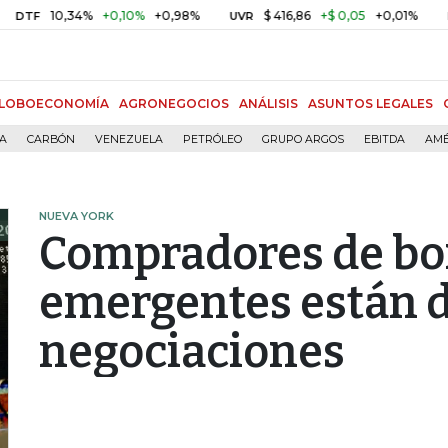
10,34%
+0,10%
+0,98%
$ 416,86
+$ 0,05
+0,01%
UVR
BITCOIN
LOBOECONOMÍA
AGRONEGOCIOS
ANÁLISIS
ASUNTOS LEGALES
ÍA
CARBÓN
VENEZUELA
PETRÓLEO
GRUPO ARGOS
EBITDA
AMÉ
NUEVA YORK
Compradores de bo
emergentes están d
negociaciones