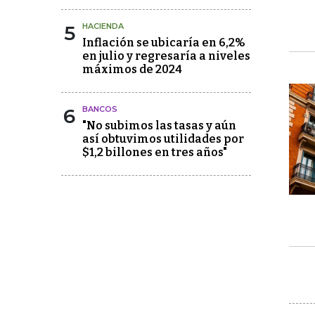
5
HACIENDA
Inflación se ubicaría en 6,2%
en julio y regresaría a niveles
máximos de 2024
6
BANCOS
"No subimos las tasas y aún
así obtuvimos utilidades por
$1,2 billones en tres años"