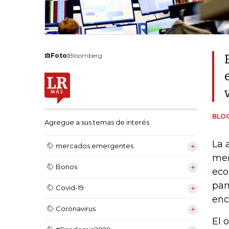
Foto:
Bloomberg
BLO
Agregue a sus temas de interés
La 
mercados emergentes
mer
Bonos
eco
pan
Covid-19
enc
Coronavirus
El 