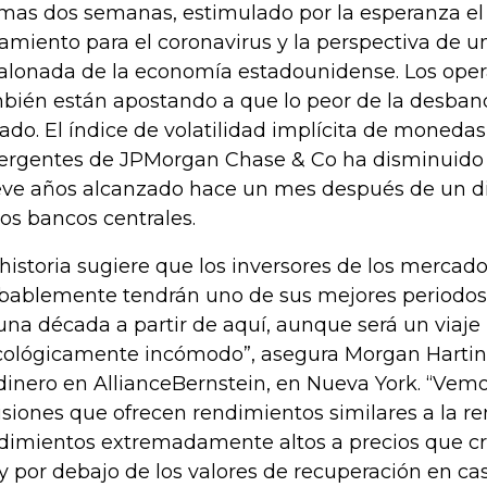
imas dos semanas, estimulado por la esperanza el
tamiento para el coronavirus y la perspectiva de u
alonada de la economía estadounidense. Los ope
bién están apostando a que lo peor de la desba
ado. El índice de volatilidad implícita de moneda
rgentes de JPMorgan Chase & Co ha disminuido 
ve años alcanzado hace un mes después de un di
los bancos centrales.
 historia sugiere que los inversores de los merca
bablemente tendrán uno de sus mejores periodos 
una década a partir de aquí, aunque será un viaj
cológicamente incómodo”, asegura Morgan Hartin
dinero en AllianceBernstein, en Nueva York. “Vemo
siones que ofrecen rendimientos similares a la re
dimientos extremadamente altos a precios que c
 por debajo de los valores de recuperación en ca