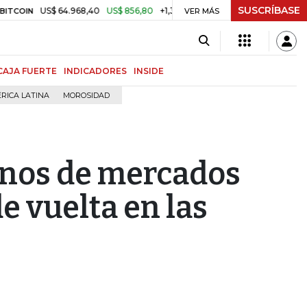
SUSCRÍBASE
US$ 64.968,40
US$ 856,80
+1,34%
$ 3.179,40
-$ 25,11
-0,78
TRM
VER MÁS
CAJA FUERTE
INDICADORES
INSIDE
RICA LATINA
MOROSIDAD
nos de mercados
e vuelta en las