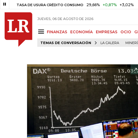
29,66%
+0,87%
+3,02%
TASA DE USURA CRÉDITO CONSUMO
DTF
JUEVES, 06 DE AGOSTO DE 2026
FINANZAS
ECONOMÍA
EMPRESAS
OCIO
G
TEMAS DE CONVERSACIÓN
LA CALERA
MINER