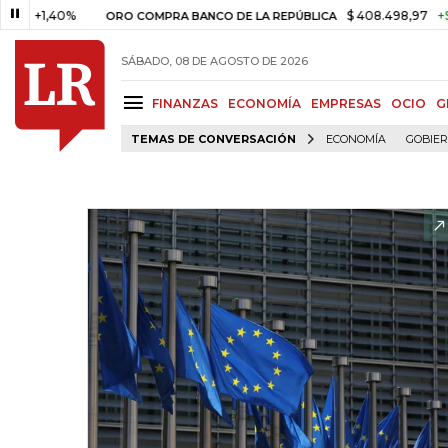
,40%
$ 408.498,97
+$ 8.753,8
ORO COMPRA BANCO DE LA REPÚBLICA
SÁBADO, 08 DE AGOSTO DE 2026
FINANZAS
ECONOMÍA
EMPRESAS
OCIO
G
TEMAS DE CONVERSACIÓN
ECONOMÍA
GOBIE