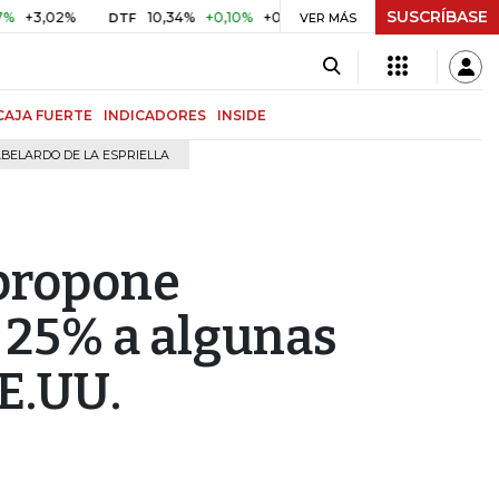
SUSCRÍBASE
2%
10,34%
+0,10%
+0,98%
$ 416,96
+$ 0,05
+0,01%
DTF
UVR
VER MÁS
CAJA FUERTE
INDICADORES
INSIDE
BELARDO DE LA ESPRIELLA
propone
 25% a algunas
E.UU.