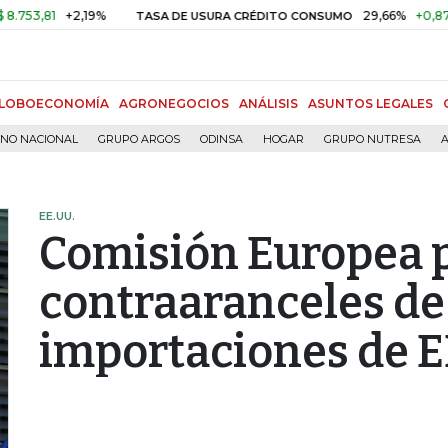
1
+2,19%
29,66%
+0,87%
+3,0
TASA DE USURA CRÉDITO CONSUMO
LOBOECONOMÍA
AGRONEGOCIOS
ANÁLISIS
ASUNTOS LEGALES
RNO NACIONAL
GRUPO ARGOS
ODINSA
HOGAR
GRUPO NUTRESA
A
EE.UU.
Comisión Europea 
contraaranceles de
importaciones de E