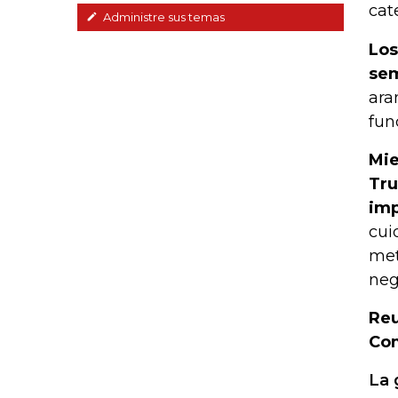
cat
Administre sus temas
Los
sem
ara
fun
Mie
Tru
imp
cui
met
neg
Reu
Com
La 