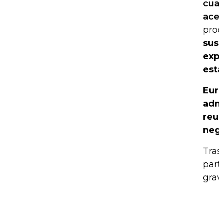
cua
ace
pro
sus
exp
est
Eur
adm
reu
neg
Tra
par
gra