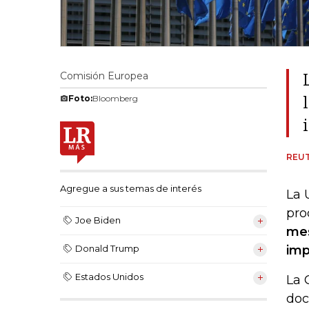
Comisión Europea
Foto:
Bloomberg
REU
Agregue a sus temas de interés
La 
pro
Joe Biden
mes
imp
Donald Trump
Estados Unidos
La 
doc