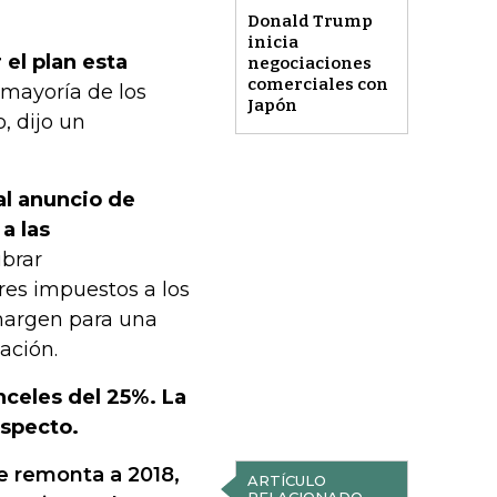
Donald Trump
inicia
el plan esta
negociaciones
comerciales con
mayoría de los
Japón
, dijo un
al anuncio de
a las
ibrar
res impuestos a los
 margen para una
ación.
nceles del 25%. La
especto.
e remonta a 2018,
ARTÍCULO