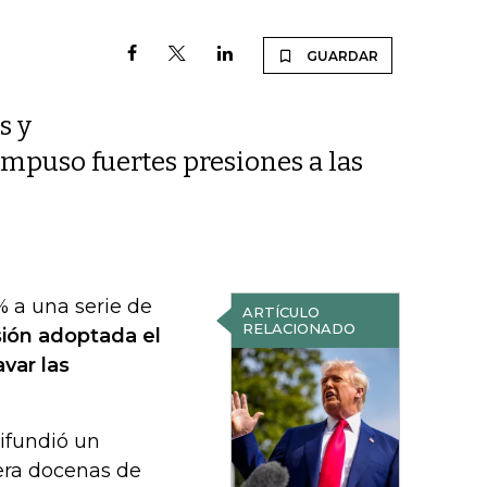
GUARDAR
s y
mpuso fuertes presiones a las
 a una serie de
ARTÍCULO
RELACIONADO
sión adoptada el
var las
difundió un
era docenas de