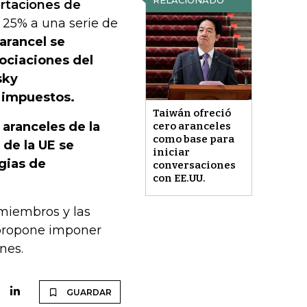
RELACIONADO
rtaciones de
 25% a una serie de
arancel se
ociaciones del
sky
s impuestos.
Taiwán ofreció
aranceles de la
cero aranceles
como base para
de la UE se
iniciar
gias de
conversaciones
con EE.UU.
miembros y las
 propone imponer
nes.
GUARDAR