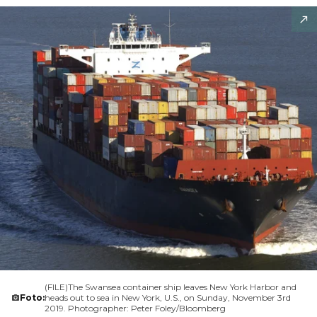
(FILE)The Swansea container ship leaves New York Harbor and
Foto:
heads out to sea in New York, U.S., on Sunday, November 3rd
2019. Photographer: Peter Foley/Bloomberg