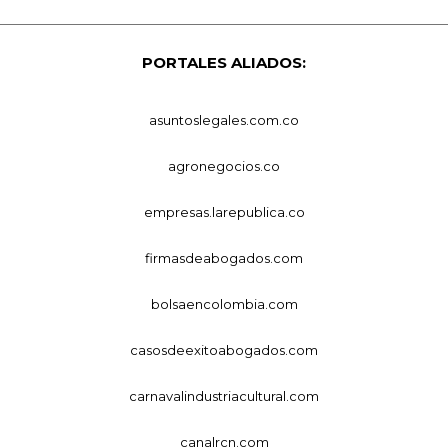
PORTALES ALIADOS:
asuntoslegales.com.co
agronegocios.co
empresas.larepublica.co
firmasdeabogados.com
bolsaencolombia.com
casosdeexitoabogados.com
carnavalindustriacultural.com
canalrcn.com