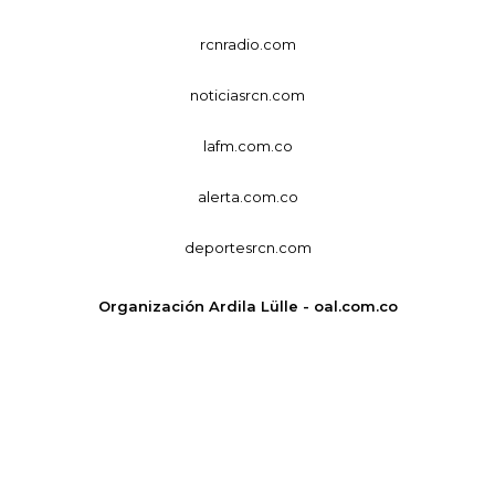
rcnradio.com
noticiasrcn.com
lafm.com.co
alerta.com.co
deportesrcn.com
Organización Ardila Lülle - oal.com.co