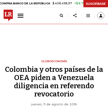
$ 408.498,97
+$ 8.753,81
+2,19%
BANCO DE LA REPÚBLICA
TASA D
SUSCRÍBASE
GLOBOECONOMÍA
Colombia y otros países de la
OEA piden a Venezuela
diligencia en referendo
revocatorio
jueves, 11 de agosto de 2016