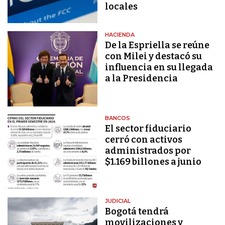
locales
HACIENDA
De la Espriella se reúne
con Milei y destacó su
influencia en su llegada
a la Presidencia
BANCOS
El sector fiduciario
cerró con activos
administrados por
$1.169 billones a junio
JUDICIAL
Bogotá tendrá
movilizaciones y