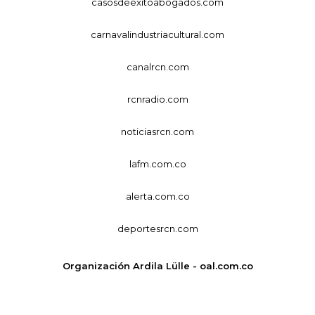
casosdeexitoabogados.com
carnavalindustriacultural.com
canalrcn.com
rcnradio.com
noticiasrcn.com
lafm.com.co
alerta.com.co
deportesrcn.com
Organización Ardila Lülle - oal.com.co