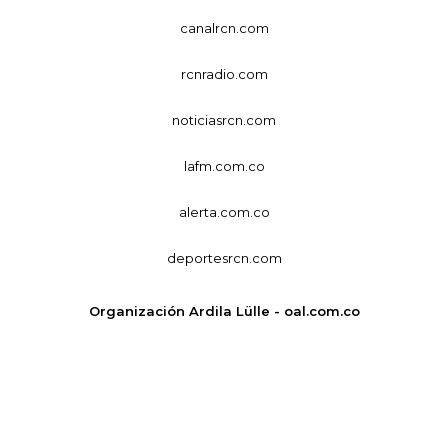
canalrcn.com
rcnradio.com
noticiasrcn.com
lafm.com.co
alerta.com.co
deportesrcn.com
Organización Ardila Lülle - oal.com.co