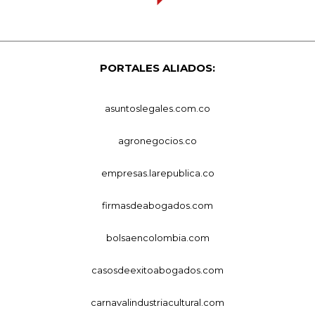
PORTALES ALIADOS:
asuntoslegales.com.co
agronegocios.co
empresas.larepublica.co
firmasdeabogados.com
bolsaencolombia.com
casosdeexitoabogados.com
carnavalindustriacultural.com