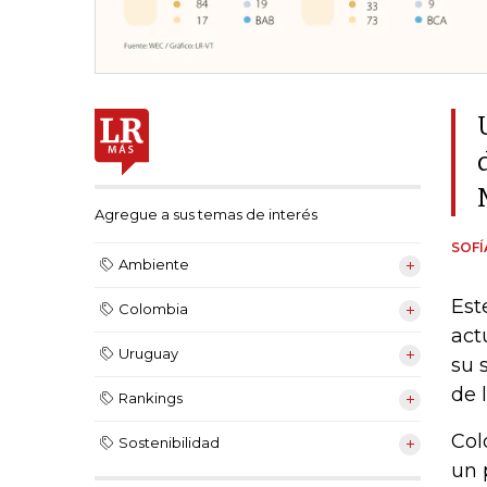
Agregue a sus temas de interés
SOF
Ambiente
Est
Colombia
act
Uruguay
su 
de 
Rankings
Col
Sostenibilidad
un 