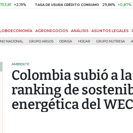
+2,19%
29,66%
+0,87%
+3,02%
TASA DE USURA CRÉDITO CONSUMO
LOBOECONOMÍA
AGRONEGOCIOS
ANÁLISIS
ASUNTOS LEGALES
RNO NACIONAL
GRUPO ARGOS
ODINSA
HOGAR
GRUPO NUTRESA
A
AMBIENTE
Colombia subió a la
ranking de sostenib
energética del WE