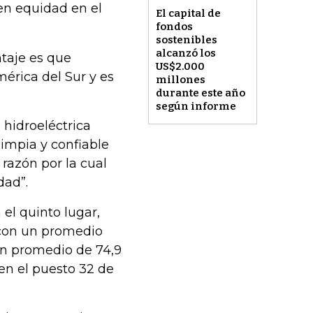
 en equidad en el
El capital de
fondos
sostenibles
alcanzó los
taje es que
US$2.000
érica del Sur y es
millones
durante este año
según informe
 hidroeléctrica
impia y confiable
razón por la cual
dad”.
el quinto lugar,
 con un promedio
 un promedio de 74,9
 en el puesto 32 de