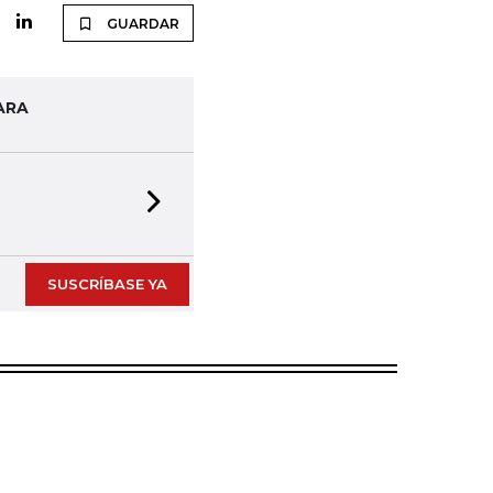
GUARDAR
ARA
Next slide
SUSCRÍBASE YA