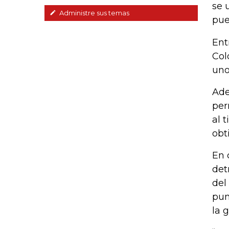
se 
Administre sus temas
pue
Ent
Col
uno
Ade
per
al 
obt
En 
det
del
pun
la 