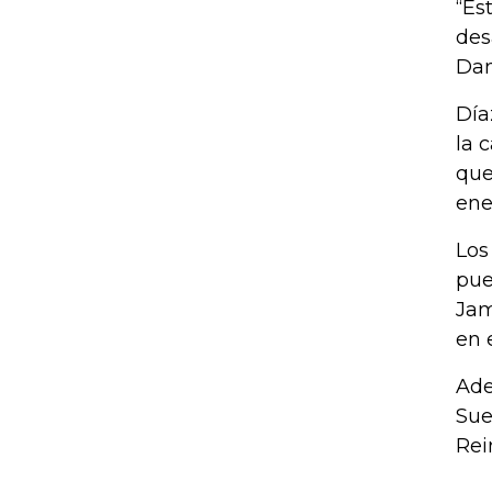
“Es
des
Dan
Día
la 
que
ene
Los
pue
Jam
en 
Ade
Sue
Rei