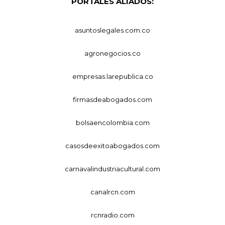
PORTALES ALIADOS:
asuntoslegales.com.co
agronegocios.co
empresas.larepublica.co
firmasdeabogados.com
bolsaencolombia.com
casosdeexitoabogados.com
carnavalindustriacultural.com
canalrcn.com
rcnradio.com