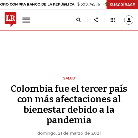
$ 399.745,16
+$ 2.295,71
+0,58%
PRA BANCO DE LA REPÚBLICA
TA
SUSCRÍBASE
SALUD
Colombia fue el tercer país
con más afectaciones al
bienestar debido a la
pandemia
domingo, 21 de marzo de 2021