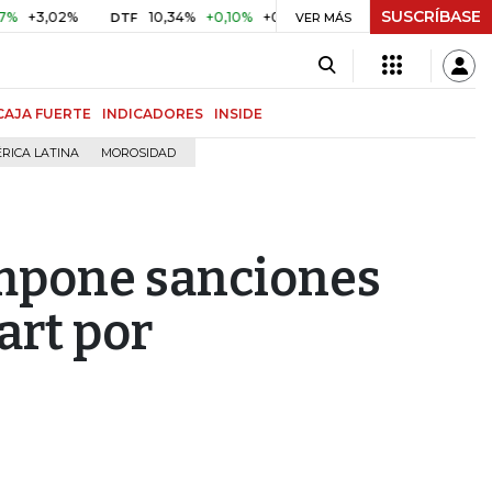
SUSCRÍBASE
02%
10,34%
+0,10%
+0,98%
$ 416,91
+$ 0,05
+0,01%
DTF
UVR
VER MÁS
CAJA FUERTE
INDICADORES
INSIDE
RICA LATINA
MOROSIDAD
impone sanciones
art por