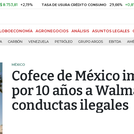
81
+2,19%
29,66%
+0,87%
+3,
TASA DE USURA CRÉDITO CONSUMO
LOBOECONOMÍA
AGRONEGOCIOS
ANÁLISIS
ASUNTOS LEGALES
ÍA
CARBÓN
VENEZUELA
PETRÓLEO
GRUPO ARGOS
EBITDA
AMÉ
MÉXICO
Cofece de México 
por 10 años a Walm
conductas ilegales