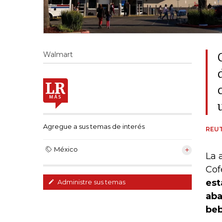
Walmart
Agregue a sus temas de interés
REU
México
La 
Cof
est
Administre sus temas
aba
beb