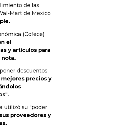
limiento de las
Wal-Mart de Mexico
ple.
onómica (Cofece)
n el
s y artículos para
 nota.
mponer descuentos
 mejores precios y
tándolos
os".
 utilizó su "poder
 sus proveedores y
es.