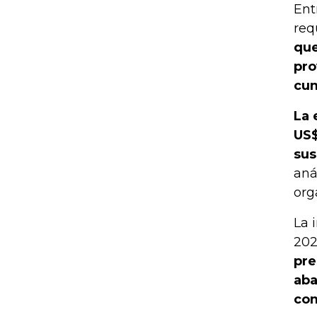
Ent
req
que
pro
cum
La 
US$
sus
aná
org
La 
202
pre
aba
com