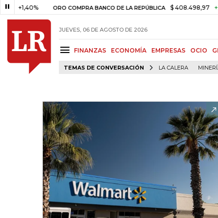
,40%
$ 408.498,97
+$ 8.753,
ORO COMPRA BANCO DE LA REPÚBLICA
JUEVES, 06 DE AGOSTO DE 2026
FINANZAS
ECONOMÍA
EMPRESAS
OCIO
G
TEMAS DE CONVERSACIÓN
LA CALERA
MINER