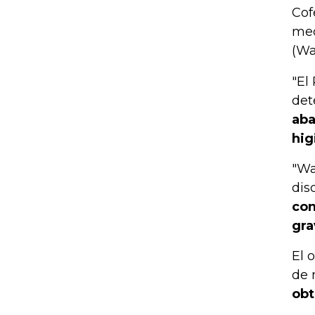
Cof
med
(W
"El
det
aba
hig
"Wa
dis
con
gra
El 
de 
obt