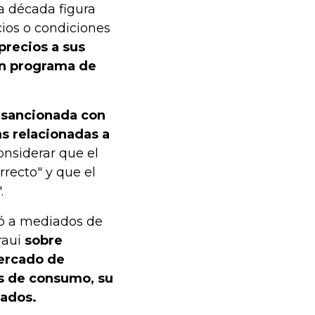
a década figura
cios o condiciones
precios a sus
un programa de
 sancionada con
as relacionadas a
onsiderar que el
rrecto" y que el
.
ió a mediados de
raui
sobre
mercado de
es de consumo, su
nados.