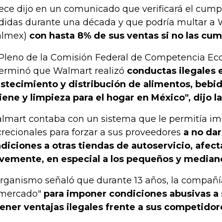
ece dijo en un comunicado que verificará el cump
idas durante una década y que podría multar a 
almex)
con hasta 8% de sus ventas si no las cum
 Pleno de la Comisión Federal de Competencia Ec
erminó que Walmart realizó
conductas ilegales e
stecimiento y distribución de alimentos, bebida
iene y limpieza para el hogar en México", dijo la
lmart contaba con un sistema que le permitía i
crecionales para forzar a sus proveedores
a no dar
diciones a otras tiendas de autoservicio, afec
vemente, en especial a los pequeños y median
organismo señaló que durante 13 años, la compañía
mercado"
para imponer condiciones abusivas a
ener ventajas ilegales frente a sus competidor