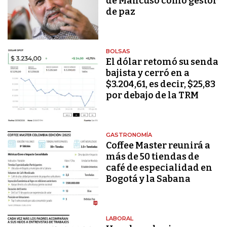
de Mancuso como gestor
de paz
BOLSAS
El dólar retomó su senda
bajista y cerró en a
$3.204,61, es decir, $25,83
por debajo de la TRM
GASTRONOMÍA
Coffee Master reunirá a
más de 50 tiendas de
café de especialidad en
Bogotá y la Sabana
LABORAL