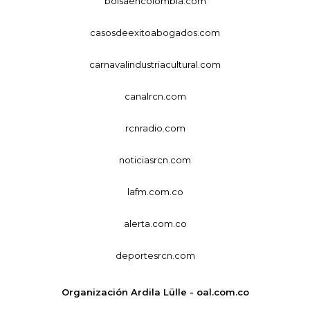
bolsaencolombia.com
casosdeexitoabogados.com
carnavalindustriacultural.com
canalrcn.com
rcnradio.com
noticiasrcn.com
lafm.com.co
alerta.com.co
deportesrcn.com
Organización Ardila Lülle - oal.com.co