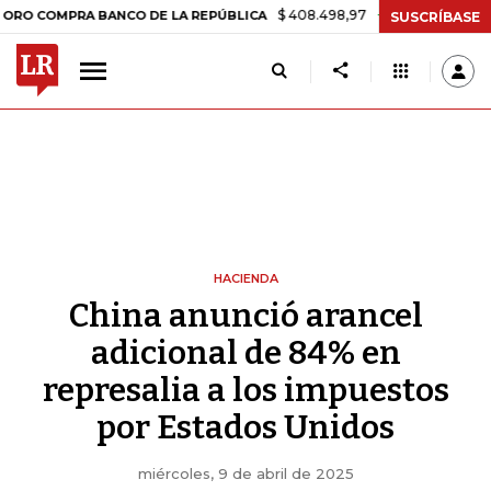
$ 408.498,97
+$ 8.753,81
+2,19%
RA BANCO DE LA REPÚBLICA
TA
SUSCRÍBASE
HACIENDA
China anunció arancel
adicional de 84% en
represalia a los impuestos
por Estados Unidos
miércoles, 9 de abril de 2025