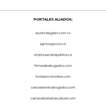
PORTALES ALIADOS:
asuntoslegales.com.co
agronegocios.co
empresas.larepublica.co
firmasdeabogados.com
bolsaencolombia.com
casosdeexitoabogados.com
carnavalindustriacultural.com