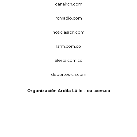
canalrcn.com
rcnradio.com
noticiasrcn.com
lafm.com.co
alerta.com.co
deportesrcn.com
Organización Ardila Lülle - oal.com.co