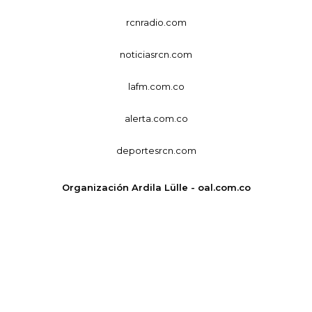
rcnradio.com
noticiasrcn.com
lafm.com.co
alerta.com.co
deportesrcn.com
Organización Ardila Lülle - oal.com.co