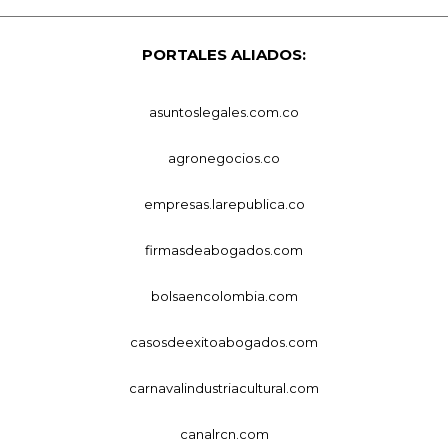
PORTALES ALIADOS:
asuntoslegales.com.co
agronegocios.co
empresas.larepublica.co
firmasdeabogados.com
bolsaencolombia.com
casosdeexitoabogados.com
carnavalindustriacultural.com
canalrcn.com