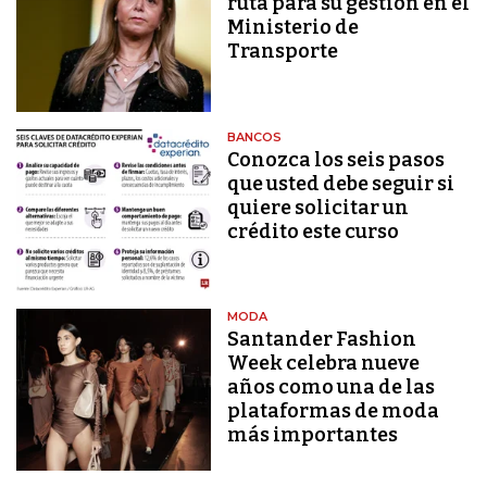
ruta para su gestión en el
Ministerio de
Transporte
BANCOS
Conozca los seis pasos
que usted debe seguir si
quiere solicitar un
crédito este curso
MODA
Santander Fashion
Week celebra nueve
años como una de las
plataformas de moda
más importantes