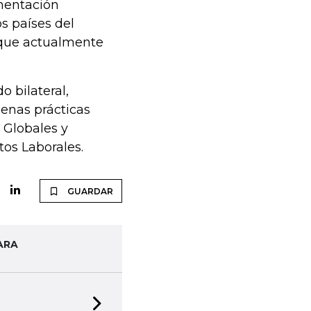
mentación
s países del
y que actualmente
o bilateral,
enas prácticas
 Globales y
os Laborales.
GUARDAR
ARA