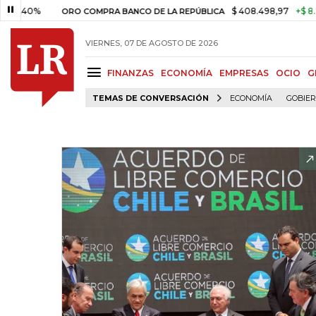
%
$ 408.498,97
+$ 8.753,81
ORO COMPRA BANCO DE LA REPÚBLICA
VIERNES, 07 DE AGOSTO DE 2026
FINANZAS
ECONOMÍA
EMPRESAS
OCIO
G
TEMAS DE CONVERSACIÓN
ECONOMÍA
GOBIE