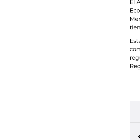
El 
Eco
Mer
tie
Est
com
reg
Reg