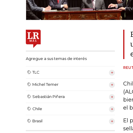
Agregue a sus temas de interés
REU
TLC
Chi
Michel Temer
(AL
Sebastián Piñera
bie
el 
Chile
El 
Brasil
sel