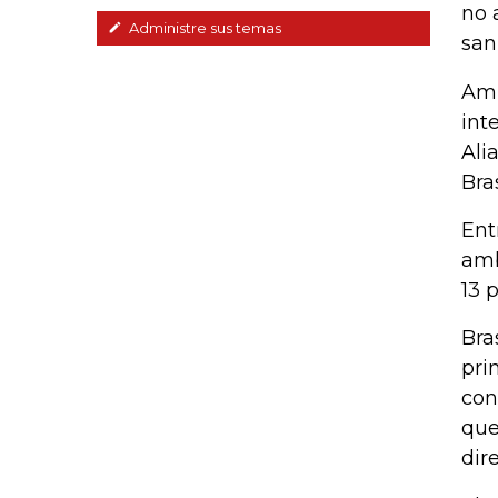
no 
Administre sus temas
sani
Amb
int
Ali
Bra
Ent
amb
13 
Bra
pri
con
que
dir