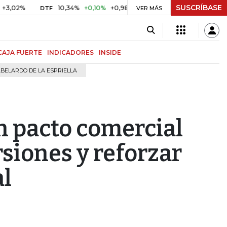
SUSCRÍBASE
10,34%
+0,10%
+0,98%
$ 416,91
+$ 0,05
+0,01%
DTF
UVR
VER MÁS
CAJA FUERTE
INDICADORES
INSIDE
BELARDO DE LA ESPRIELLA
an pacto comercial
siones y reforzar
al