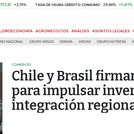
+2,19%
29,66%
+0,87%
+3,02%
TASA DE USURA CRÉDITO CONSUMO
LOBOECONOMÍA
AGRONEGOCIOS
ANÁLISIS
ASUNTOS LEGALES
RNO NACIONAL
GRUPO ARGOS
ODINSA
HOGAR
GRUPO NUTRESA
A
COMERCIO
Chile y Brasil firm
para impulsar inver
integración region