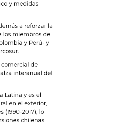
nico y medidas
emás a reforzar la
de los miembros de
olombia y Perú- y
rcosur.
o comercial de
alza interanual del
 Latina y es el
al en el exterior,
 (1990-2017), lo
ersiones chilenas