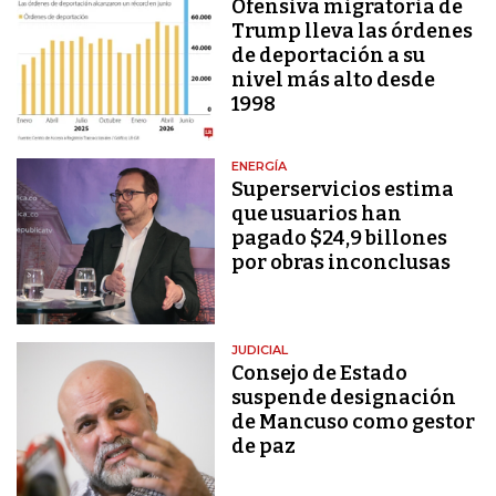
Ofensiva migratoria de
Trump lleva las órdenes
de deportación a su
nivel más alto desde
1998
ENERGÍA
Superservicios estima
que usuarios han
pagado $24,9 billones
por obras inconclusas
JUDICIAL
Consejo de Estado
suspende designación
de Mancuso como gestor
de paz