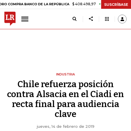
$ 408.498,97
+$ 8.753,81
+2,19%
PRA BANCO DE LA REPÚBLICA
TA
SUSCRÍBASE
INDUSTRIA
Chile refuerza posición
contra Alsacia en el Ciadi en
recta final para audiencia
clave
jueves, 14 de febrero de 2019