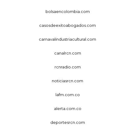
bolsaencolombia.com
casosdeexitoabogados.com
carnavalindustriacultural.com
canalrcn.com
rcnradio.com
noticiasrcn.com
lafm.com.co
alerta.com.co
deportesrcn.com