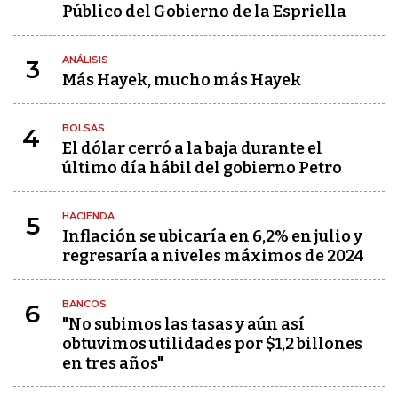
Público del Gobierno de la Espriella
ANÁLISIS
3
Más Hayek, mucho más Hayek
BOLSAS
4
El dólar cerró a la baja durante el
último día hábil del gobierno Petro
HACIENDA
5
Inflación se ubicaría en 6,2% en julio y
regresaría a niveles máximos de 2024
BANCOS
6
"No subimos las tasas y aún así
obtuvimos utilidades por $1,2 billones
en tres años"