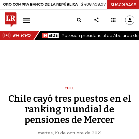
$ 408.498,97
+$ 8.753,81
+2,19%
PRA BANCO DE LA REPÚBLICA
T
SUSCRÍBASE
EN VIVO
Posesión presidencial de Abelardo de l
CHILE
Chile cayó tres puestos en el
ranking mundial de
pensiones de Mercer
martes, 19 de octubre de 2021