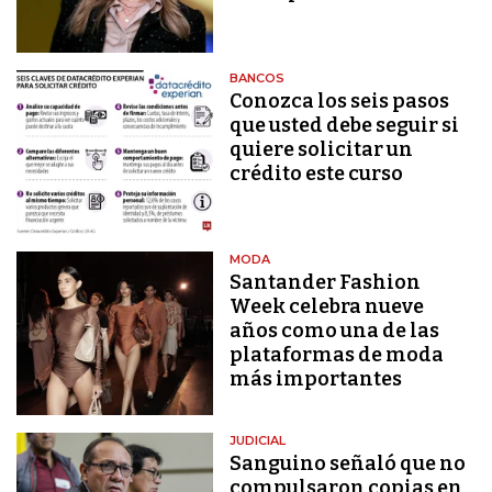
BANCOS
Conozca los seis pasos
que usted debe seguir si
quiere solicitar un
crédito este curso
MODA
Santander Fashion
Week celebra nueve
años como una de las
plataformas de moda
más importantes
JUDICIAL
Sanguino señaló que no
compulsaron copias en