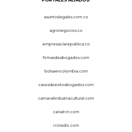
asuntoslegales.com.co
agronegocios.co
empresas.larepublica.co
firmasdeabogados.com
bolsaencolombia.com
casosdeexitoabogados.com
carnavalindustriacultural.com
canalrcn.com
rcnradio.com