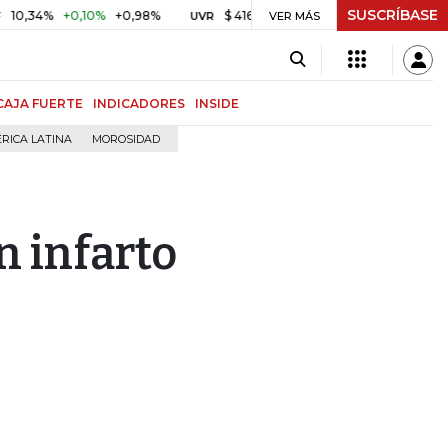
SUSCRÍBASE
%
+0,10%
+0,98%
$ 416,86
+$ 0,05
+0,01%
US$ 
UVR
VER MÁS
BITCOIN
CAJA FUERTE
INDICADORES
INSIDE
RICA LATINA
MOROSIDAD
n infarto