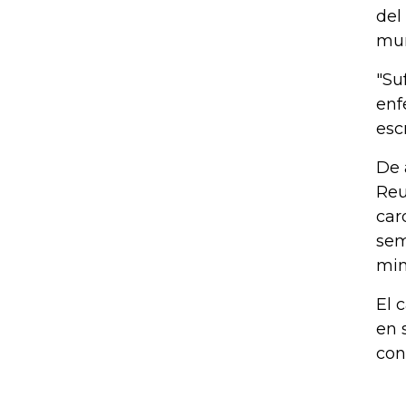
del
mun
"Su
enf
esc
De 
Reu
car
sem
min
El 
en 
con