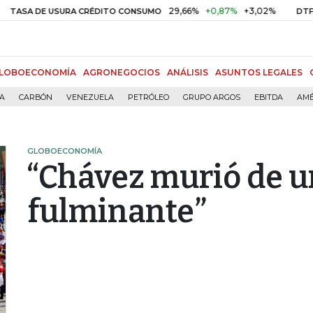
29,66%
+0,87%
+3,02%
10,34
 DE USURA CRÉDITO CONSUMO
DTF
LOBOECONOMÍA
AGRONEGOCIOS
ANÁLISIS
ASUNTOS LEGALES
ÍA
CARBÓN
VENEZUELA
PETRÓLEO
GRUPO ARGOS
EBITDA
AMÉ
GLOBOECONOMÍA
“Chávez murió de u
fulminante”