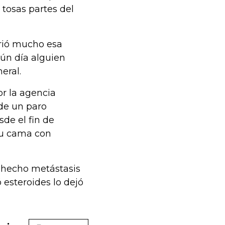
 tosas partes del
frió mucho esa
gún día alguien
eneral.
r la agencia
 de un paro
sde el fin de
su cama con
a hecho metástasis
 esteroides lo dejó