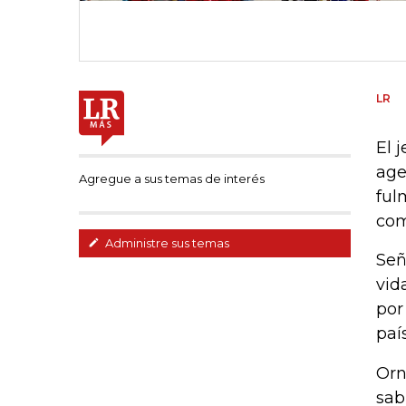
LR
El 
age
Agregue a sus temas de interés
ful
com
Administre sus temas
Señ
vid
por
país
Orn
sab