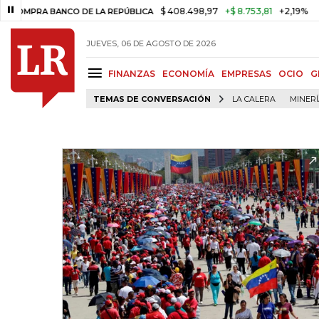
$ 408.498,97
+$ 8.753,81
+2,19%
A BANCO DE LA REPÚBLICA
TASA
JUEVES, 06 DE AGOSTO DE 2026
FINANZAS
ECONOMÍA
EMPRESAS
OCIO
G
TEMAS DE CONVERSACIÓN
LA CALERA
MINER