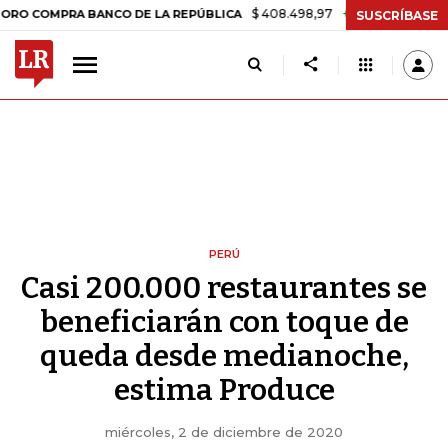
$ 408.498,97
+$ 8.753,81
+2,19%
PRA BANCO DE LA REPÚBLICA
TA
SUSCRÍBASE
PERÚ
Casi 200.000 restaurantes se
beneficiarán con toque de
queda desde medianoche,
estima Produce
miércoles, 2 de diciembre de 2020