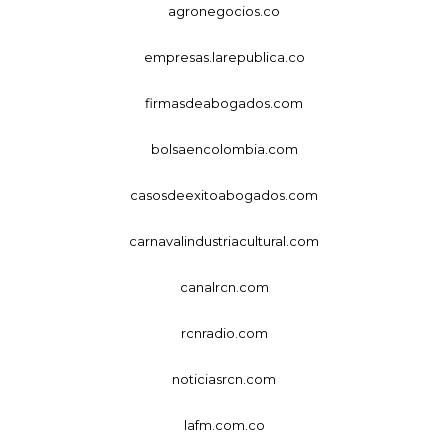
agronegocios.co
empresas.larepublica.co
firmasdeabogados.com
bolsaencolombia.com
casosdeexitoabogados.com
carnavalindustriacultural.com
canalrcn.com
rcnradio.com
noticiasrcn.com
lafm.com.co