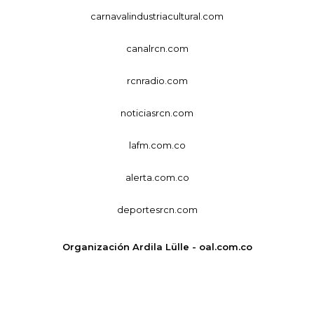
carnavalindustriacultural.com
canalrcn.com
rcnradio.com
noticiasrcn.com
lafm.com.co
alerta.com.co
deportesrcn.com
Organización Ardila Lülle - oal.com.co