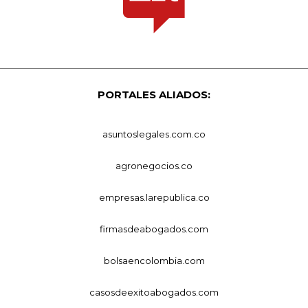
PORTALES ALIADOS:
asuntoslegales.com.co
agronegocios.co
empresas.larepublica.co
firmasdeabogados.com
bolsaencolombia.com
casosdeexitoabogados.com