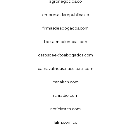
agronegocios.co
empresas.larepublica.co
firmasdeabogados.com
bolsaencolombia.com
casosdeexitoabogados.com
carnavalindustriacultural.com
canalrcn.com
rcnradio.com
noticiasrcn.com
lafm.com.co