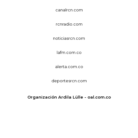
canalrcn.com
rcnradio.com
noticiasrcn.com
lafm.com.co
alerta.com.co
deportesrcn.com
Organización Ardila Lülle - oal.com.co