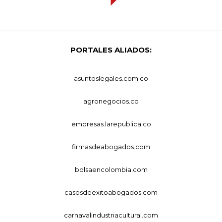
PORTALES ALIADOS:
asuntoslegales.com.co
agronegocios.co
empresas.larepublica.co
firmasdeabogados.com
bolsaencolombia.com
casosdeexitoabogados.com
carnavalindustriacultural.com