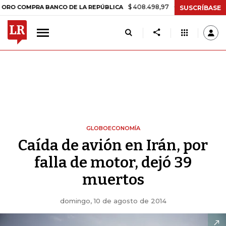
$ 408.498,97
+$ 8.753,81
+2,19%
MPRA BANCO DE LA REPÚBLICA
T
SUSCRÍBASE
GLOBOECONOMÍA
Caída de avión en Irán, por
falla de motor, dejó 39
muertos
domingo, 10 de agosto de 2014