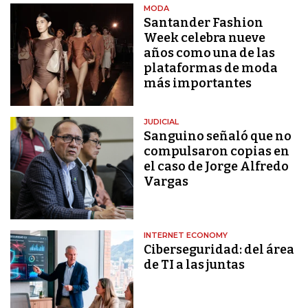
MODA
Santander Fashion
Week celebra nueve
años como una de las
plataformas de moda
más importantes
JUDICIAL
Sanguino señaló que no
compulsaron copias en
el caso de Jorge Alfredo
Vargas
INTERNET ECONOMY
Ciberseguridad: del área
de TI a las juntas