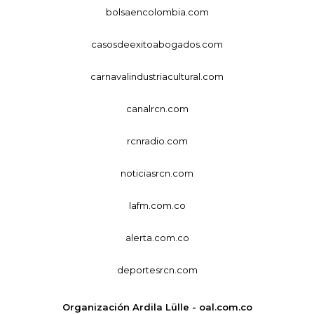
bolsaencolombia.com
casosdeexitoabogados.com
carnavalindustriacultural.com
canalrcn.com
rcnradio.com
noticiasrcn.com
lafm.com.co
alerta.com.co
deportesrcn.com
Organización Ardila Lülle - oal.com.co