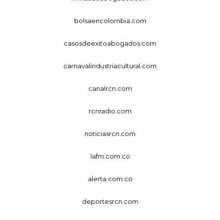
bolsaencolombia.com
casosdeexitoabogados.com
carnavalindustriacultural.com
canalrcn.com
rcnradio.com
noticiasrcn.com
lafm.com.co
alerta.com.co
deportesrcn.com