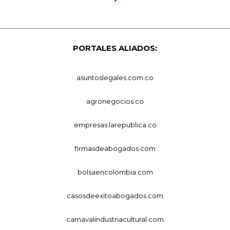
PORTALES ALIADOS:
asuntoslegales.com.co
agronegocios.co
empresas.larepublica.co
firmasdeabogados.com
bolsaencolombia.com
casosdeexitoabogados.com
carnavalindustriacultural.com