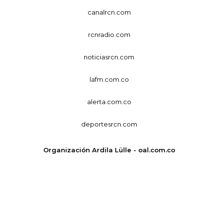
canalrcn.com
rcnradio.com
noticiasrcn.com
lafm.com.co
alerta.com.co
deportesrcn.com
Organización Ardila Lülle - oal.com.co