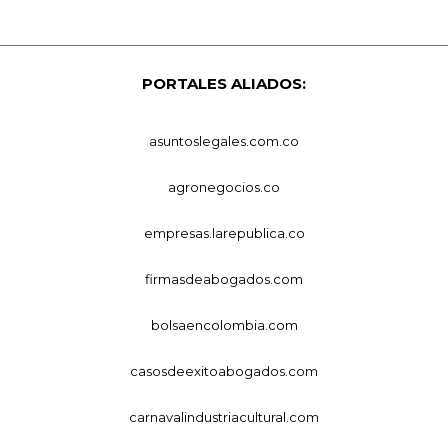
PORTALES ALIADOS:
asuntoslegales.com.co
agronegocios.co
empresas.larepublica.co
firmasdeabogados.com
bolsaencolombia.com
casosdeexitoabogados.com
carnavalindustriacultural.com