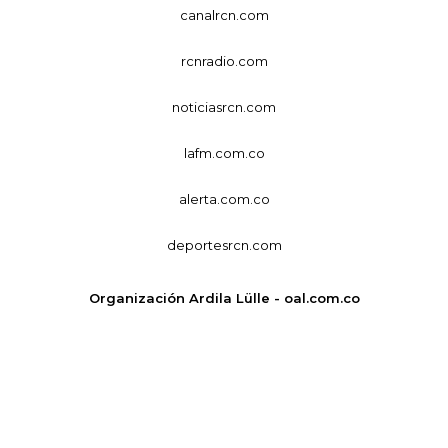
canalrcn.com
rcnradio.com
noticiasrcn.com
lafm.com.co
alerta.com.co
deportesrcn.com
Organización Ardila Lülle - oal.com.co