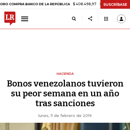
$ 408.498,97
+$ 8.753,81
+2,19%
MPRA BANCO DE LA REPÚBLICA
T
SUSCRÍBASE
HACIENDA
Bonos venezolanos tuvieron
su peor semana en un año
tras sanciones
lunes, 11 de febrero de 2019