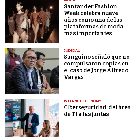
Santander Fashion
Week celebra nueve
años como una de las
plataformas de moda
más importantes
JUDICIAL
Sanguino señaló que no
compulsaron copias en
el caso de Jorge Alfredo
Vargas
INTERNET ECONOMY
Ciberseguridad: del área
de TI a las juntas