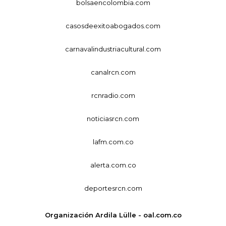
bolsaencolombia.com
casosdeexitoabogados.com
carnavalindustriacultural.com
canalrcn.com
rcnradio.com
noticiasrcn.com
lafm.com.co
alerta.com.co
deportesrcn.com
Organización Ardila Lülle - oal.com.co