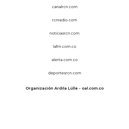
canalrcn.com
rcnradio.com
noticiasrcn.com
lafm.com.co
alerta.com.co
deportesrcn.com
Organización Ardila Lülle - oal.com.co