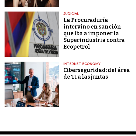
JUDICIAL
La Procuraduría
intervino en sanción
que iba a imponer la
Superindustria contra
Ecopetrol
INTERNET ECONOMY
Ciberseguridad: del área
de TI a las juntas