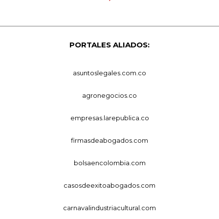
PORTALES ALIADOS:
asuntoslegales.com.co
agronegocios.co
empresas.larepublica.co
firmasdeabogados.com
bolsaencolombia.com
casosdeexitoabogados.com
carnavalindustriacultural.com