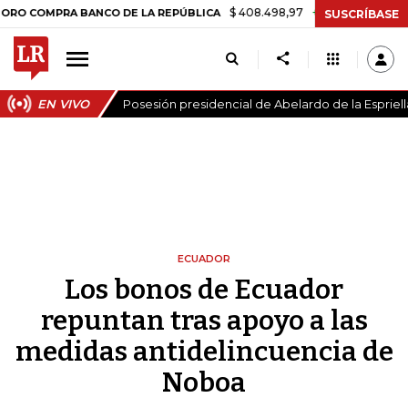
$ 408.498,97
+$ 8.753,81
+2,19%
RA BANCO DE LA REPÚBLICA
TA
SUSCRÍBASE
EN VIVO
Posesión presidencial de Abelardo de la Espriell
ECUADOR
Los bonos de Ecuador
repuntan tras apoyo a las
medidas antidelincuencia de
Noboa