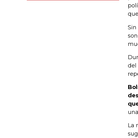
pol
que
Sin
son
muc
Dur
del
rep
Bol
des
que
una
La 
sug