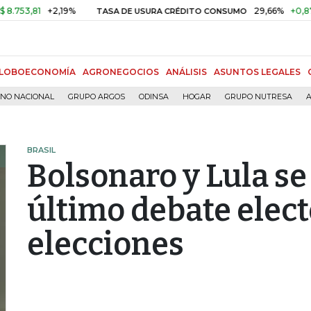
81
+2,19%
29,66%
+0,87%
+3,
TASA DE USURA CRÉDITO CONSUMO
LOBOECONOMÍA
AGRONEGOCIOS
ANÁLISIS
ASUNTOS LEGALES
RNO NACIONAL
GRUPO ARGOS
ODINSA
HOGAR
GRUPO NUTRESA
A
BRASIL
Bolsonaro y Lula se
último debate elect
elecciones