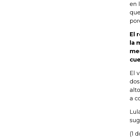
en 
que
por
El 
la 
mes
cue
El 
dos
alt
a c
Lul
sug
(1 d