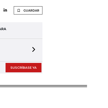
GUARDAR
ARA
Next slide
SUSCRÍBASE YA