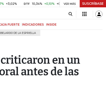
SUSCRÍBASE
02%
10,34%
+0,10%
+0,98%
$ 416,91
+$ 0,05
+0,01%
DTF
UVR
VER MÁS
CAJA FUERTE
INDICADORES
INSIDE
BELARDO DE LA ESPRIELLA
 criticaron en un
oral antes de las