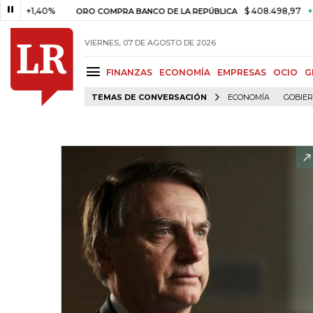
,40%
$ 408.498,97
+$ 8.753,
ORO COMPRA BANCO DE LA REPÚBLICA
VIERNES, 07 DE AGOSTO DE 2026
FINANZAS
ECONOMÍA
EMPRESAS
OCIO
G
TEMAS DE CONVERSACIÓN
ECONOMÍA
GOBIE