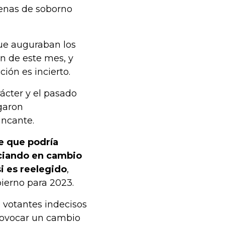
denas de soborno
que auguraban los
ón de este mes, y
ión es incierto.
rácter y el pasado
garon
incante.
e que podría
nciando en cambio
i es reelegido
,
ierno para 2023.
n votantes indecisos
rovocar un cambio