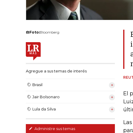
Foto:
Bloomberg
Agregue a sus temas de interés
REU
Brasil
El 
Jair Bolsonaro
Lui
últ
Lula da Silva
Las
Administre sus temas
par