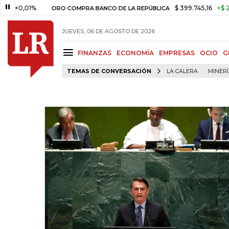
01%
$ 399.745,16
+$ 2.295,71
ORO COMPRA BANCO DE LA REPÚBLICA
JUEVES, 06 DE AGOSTO DE 2026
FINANZAS
ECONOMÍA
EMPRESAS
OCIO
G
TEMAS DE CONVERSACIÓN
LA CALERA
MINER