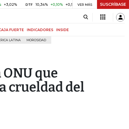
SUSCRÍBASE
%
10,34%
+0,10%
+0,98%
$ 416,86
+$ 0,05
+0,01%
DTF
UVR
VER MÁS
CAJA FUERTE
INDICADORES
INSIDE
RICA LATINA
MOROSIDAD
la ONU que
a crueldad del