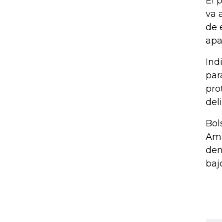
El 
va 
de 
apa
Ind
par
pro
del
Bol
Ama
den
baj