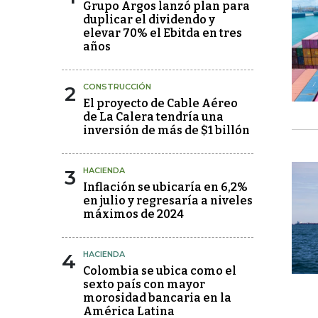
Grupo Argos lanzó plan para
duplicar el dividendo y
elevar 70% el Ebitda en tres
años
2
CONSTRUCCIÓN
El proyecto de Cable Aéreo
de La Calera tendría una
inversión de más de $1 billón
3
HACIENDA
Inflación se ubicaría en 6,2%
en julio y regresaría a niveles
máximos de 2024
4
HACIENDA
Colombia se ubica como el
sexto país con mayor
morosidad bancaria en la
América Latina