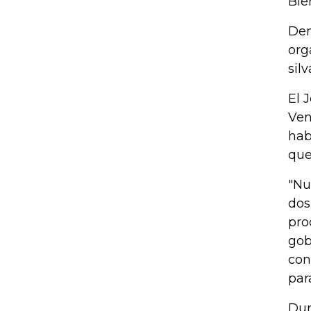
Bie
Den
org
sil
El 
Ven
hab
que
"Nu
dos
pro
gob
con
par
Dur