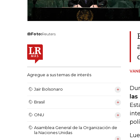
Foto:
Reuters
VANE
Agregue a sus temas de interés
Dur
Jair Bolsonaro
las
Brasil
Est
int
ONU
pol
Asamblea General de la Organización de
la Naciones Unidas
Lue