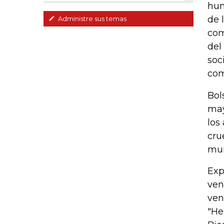
hun
de 
Administre sus temas
com
del
soc
com
Bol
may
los
cru
mun
Exp
ven
ven
"He