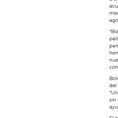
acu
men
agr
"Br
paí
paí
hem
nue
con
Bol
del
"Un
sin
ayu