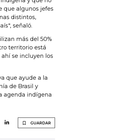
es indígena y que
no
e que algunos jefes
nas distintos,
ís", señaló.
tilizan más del 50%
ro territorio está
 ahí se incluyen los
iva que ayude a la
ía de Brasil y
la agenda indígena
GUARDAR