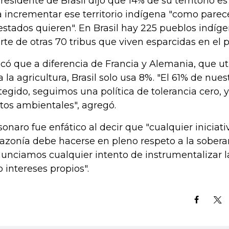
presidente de Brasil dijo que 14% de su territorio 
a incrementar ese territorio indígena "como parec
estados quieren". En Brasil hay 225 pueblos indíge
rte de otras 70 tribus que viven esparcidas en el pa
icó que a diferencia de Francia y Alemania, que u
a la agricultura, Brasil solo usa 8%. "El 61% de nuest
tegido, seguimos una política de tolerancia cero, y
itos ambientales", agregó.
sonaro fue enfático al decir que "cualquier iniciat
zonía debe hacerse en pleno respeto a la soberan
unciamos cualquier intento de instrumentalizar 
o intereses propios".