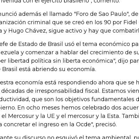
nvenida con el ejercito brasileño", comentó.
unció además el llamado "Foro de Sao Paulo", de l
anización criminal que se creó en los 90 por Fidel 
va y Hugo Chávez, sigue activo y hay que combatirl
Jefe de Estado de Brasil usó el tema económico pa
ezuela y comenzar a hablar del crecimiento de su
er libertad política sin liberta económica", dijo pa
 Brasil está abriendo su economía.
estra economía está respondiendo ahora que se h
 décadas de irresponsabilidad fiscal. Estamos vien
ductividad, que son los objetivos fundamentales 
ierno. En ocho meses hemos celebrado dos acuer
 el Mercosur y la UE y el mercosur y la Esta. Tamb
a concretar el ingreso en la Ocde", precisó.
ante su discurso no esquivó el tema ambiental, p