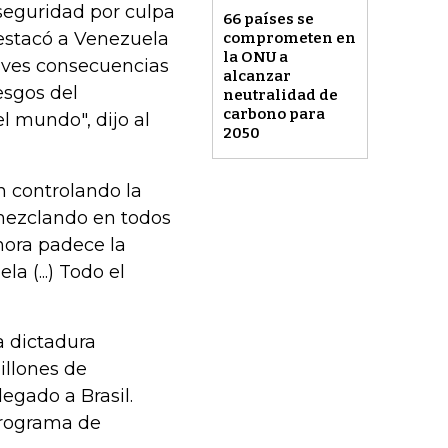
inseguridad por culpa
66 países se
destacó a Venezuela
comprometen en
la ONU a
aves consecuencias
alcanzar
iesgos del
neutralidad de
carbono para
l mundo", dijo al
2050
 controlando la
 mezclando en todos
hora padece la
a (...) Todo el
a dictadura
illones de
egado a Brasil.
programa de