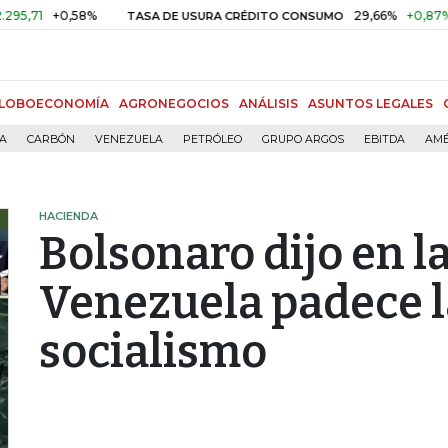
+0,58%
29,66%
+0,87%
+3,02
TASA DE USURA CRÉDITO CONSUMO
LOBOECONOMÍA
AGRONEGOCIOS
ANÁLISIS
ASUNTOS LEGALES
ÍA
CARBÓN
VENEZUELA
PETRÓLEO
GRUPO ARGOS
EBITDA
AMÉ
HACIENDA
Bolsonaro dijo en 
Venezuela padece l
socialismo