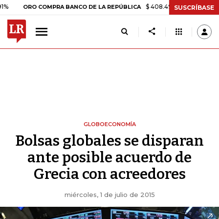
$ 408.498,97
+$ 8.753,81
+2,1
ORO COMPRA BANCO DE LA REPÚBLICA
SUSCRÍBASE
GLOBOECONOMÍA
Bolsas globales se disparan
ante posible acuerdo de
Grecia con acreedores
miércoles, 1 de julio de 2015