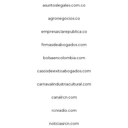
asuntoslegales.com.co
agronegocios.co
empresas.larepublica.co
firmasdeabogados.com
bolsaencolombia.com
casosdeexitoabogados.com
carnavalindustriacultural.com
canalrcn.com
rcnradio.com
noticiasrcn.com