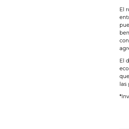
El 
ent
pue
ben
con
agr
El 
eco
que
las
*In