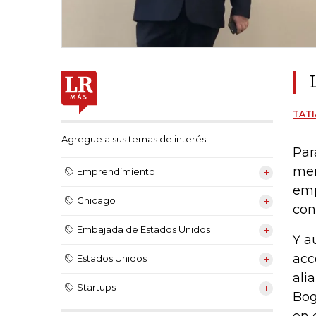
TATI
Agregue a sus temas de interés
Par
men
Emprendimiento
emp
Chicago
con
Embajada de Estados Unidos
Y a
acc
Estados Unidos
ali
Startups
Bog