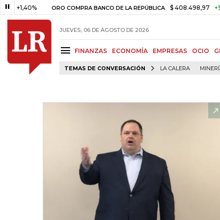
,40%
$ 408.498,97
+$ 8.753,8
ORO COMPRA BANCO DE LA REPÚBLICA
JUEVES, 06 DE AGOSTO DE 2026
FINANZAS
ECONOMÍA
EMPRESAS
OCIO
G
TEMAS DE CONVERSACIÓN
LA CALERA
MINER