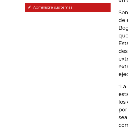
en 
Administre sus temas
Son
de 
Bog
que
Est
des
ext
ext
eje
“La
est
los
por
sea
com