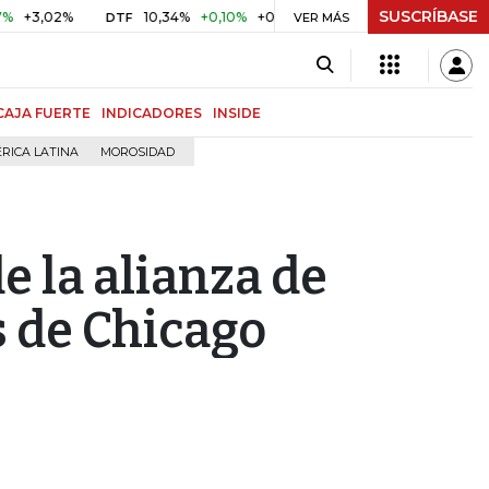
SUSCRÍBASE
02%
10,34%
+0,10%
+0,98%
$ 416,86
+$ 0,05
+0,01
DTF
UVR
VER MÁS
CAJA FUERTE
INDICADORES
INSIDE
RICA LATINA
MOROSIDAD
e la alianza de
 de Chicago