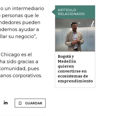
mo un intermediario
ARTÍCULO
RELACIONADO
o personas que le
endedores pueden
podemos ayudar a
lar su negocio”,
 Chicago es el
Bogotá y
a sido gracias a
Medellín
quieren
e comunidad, pues
convertirse en
anos corporativos.
ecosistemas de
emprendimiento
GUARDAR