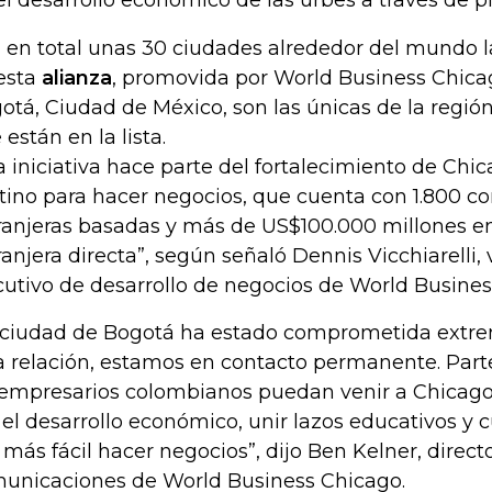
el desarrollo económico de las urbes a través de p
 en total unas 30 ciudades alrededor del mundo 
esta
alianza
, promovida por World Business Chicag
otá, Ciudad de México, son las únicas de la regió
 están en la lista.
a iniciativa hace parte del fortalecimiento de Ch
tino para hacer negocios, que cuenta con 1.800 
ranjeras basadas y más de US$100.000 millones en
ranjera directa”, según señaló Dennis Vicchiarelli,
cutivo de desarrollo de negocios de World Busines
 ciudad de Bogotá ha estado comprometida ext
a relación, estamos en contacto permanente. Parte
 empresarios colombianos puedan venir a Chicag
 el desarrollo económico, unir lazos educativos y 
 más fácil hacer negocios”, dijo Ben Kelner, direct
unicaciones de World Business Chicago.