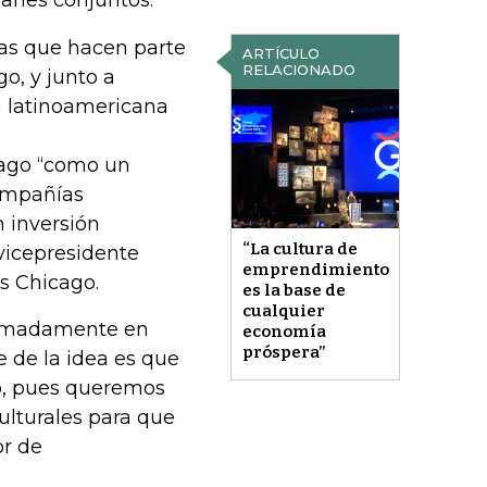
lanes conjuntos.
las que hacen parte
ARTÍCULO
RELACIONADO
o, y junto a
n latinoamericana
icago “como un
compañías
 inversión
“La cultura de
 vicepresidente
emprendimiento
s Chicago.
es la base de
cualquier
remadamente en
economía
próspera”
 de la idea es que
o, pues queremos
culturales para que
or de