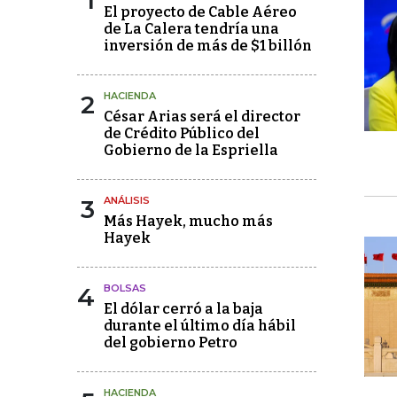
1
El proyecto de Cable Aéreo
de La Calera tendría una
inversión de más de $1 billón
2
HACIENDA
César Arias será el director
de Crédito Público del
Gobierno de la Espriella
3
ANÁLISIS
Más Hayek, mucho más
Hayek
4
BOLSAS
El dólar cerró a la baja
durante el último día hábil
del gobierno Petro
HACIENDA