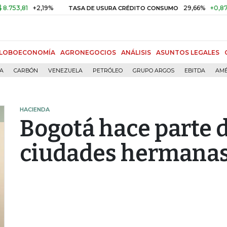
1
+2,19%
29,66%
+0,87%
+3,
TASA DE USURA CRÉDITO CONSUMO
LOBOECONOMÍA
AGRONEGOCIOS
ANÁLISIS
ASUNTOS LEGALES
ÍA
CARBÓN
VENEZUELA
PETRÓLEO
GRUPO ARGOS
EBITDA
AMÉ
HACIENDA
Bogotá hace parte d
ciudades hermanas