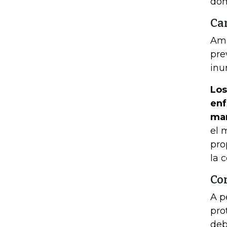
dom
Ca
Amé
pre
inu
Los
enf
mar
el 
pro
la 
Co
A p
pro
deb