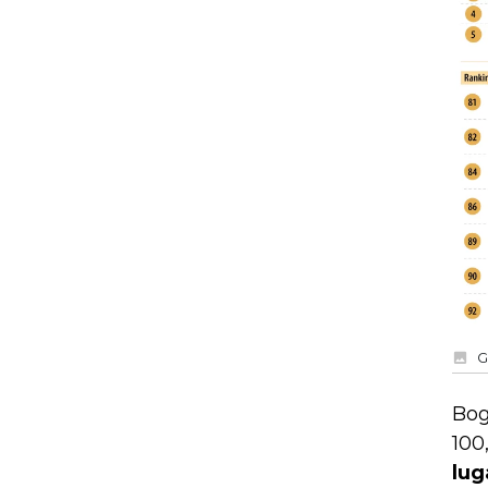
G
Bog
100
lug