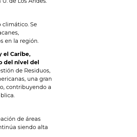
a U. de Los Andes.
 climático. Se
acanes,
 en la región.
 el Caribe,
del nivel del
estión de Residuos,
ericanas, una gran
to, contribuyendo a
blica.
eación de áreas
ntinúa siendo alta