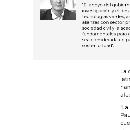
"El apoyo del gobiern
investigación y el des
tecnologías verdes, a
alianzas con sector pr
sociedad civil y la ac
fundamentales para 
sea considerada un pa
sostenibilidad".
La 
lat
han
afe
“La
Pau
cue