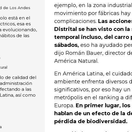
ejemplo, en la zona industria
ad de Los Andes
movimiento por fábricas hay 
solo está en el
complicaciones.
Las accione
tricos, esa es
Distrital se han visto con l
a evolucionando,
hábitos de las
temporal incluso, del carro 
sábados,
eso ha ayudado per
dijo Román Bauer, director d
r
América Natural.
ural
En América Latina, el cuidad
o de calidad del
ambiente enfrenta diversos d
y administración
afectando a las
significativos, por eso hay 
Latina, así como
metrópolis en el ranking a di
Europa.
En primer lugar, los
hablan de un efecto de la d
pérdida de biodiversidad.
a