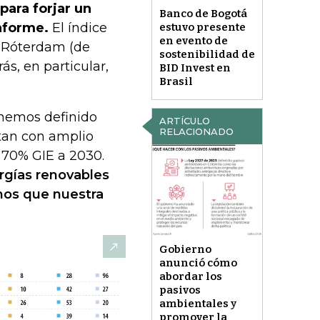
para forjar un
Banco de Bogotá
informe.
El índice
estuvo presente
en evento de
y Róterdam (de
sostenibilidad de
s, en particular,
BID Invest en
Brasil
"hemos definido
ARTÍCULO
RELACIONADO
tan con amplio
 70% GIE a 2030.
rgías renovables
mos que nuestra
Gobierno
anunció cómo
abordar los
pasivos
ambientales y
promover la