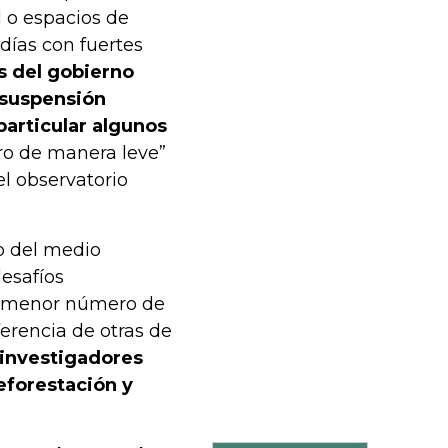
l o espacios de
días con fuertes
s del gobierno
a suspensión
particular algunos
o de manera leve”
el observatorio
o del medio
esafíos
un menor número de
ferencia de otras de
 investigadores
eforestación y