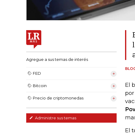
Agregue a sus temas de interés
BLO
FED
El 
Bitcoin
por
Precio de criptomonedas
vac
Pow
man
Administre sus temas
El 