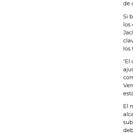
de 
Si 
los
Jac
cla
los
“El
aju
com
Ven
est
El 
alc
sub
deb