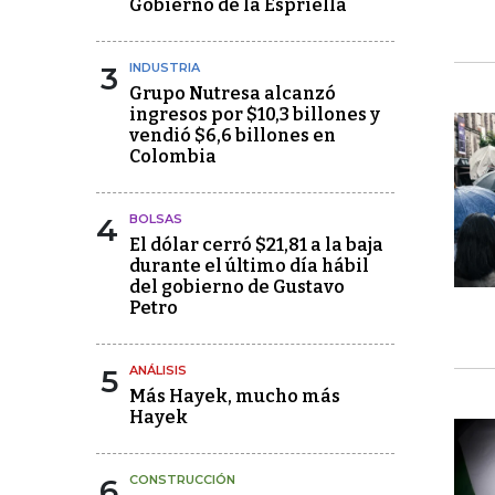
Gobierno de la Espriella
3
INDUSTRIA
Grupo Nutresa alcanzó
ingresos por $10,3 billones y
vendió $6,6 billones en
Colombia
4
BOLSAS
El dólar cerró $21,81 a la baja
durante el último día hábil
del gobierno de Gustavo
Petro
5
ANÁLISIS
Más Hayek, mucho más
Hayek
6
CONSTRUCCIÓN