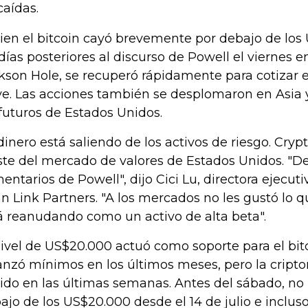
caídas.
bien el bitcoin cayó brevemente por debajo de lo
 días posteriores al discurso de Powell el viernes e
kson Hole, se recuperó rápidamente para cotizar e
ve. Las acciones también se desplomaron en Asia 
 futuros de Estados Unidos.
 dinero está saliendo de los activos de riesgo. Crypt
ste del mercado de valores de Estados Unidos. "D
entarios de Powell", dijo Cici Lu, directora ejecuti
n Link Partners. "A los mercados no les gustó lo qu
á reanudando como un activo de alta beta".
nivel de US$20.000 actuó como soporte para el bi
anzó mínimos en los últimos meses, pero la crip
ido en las últimas semanas. Antes del sábado, no
ajo de los US$20.000 desde el 14 de julio e inclu