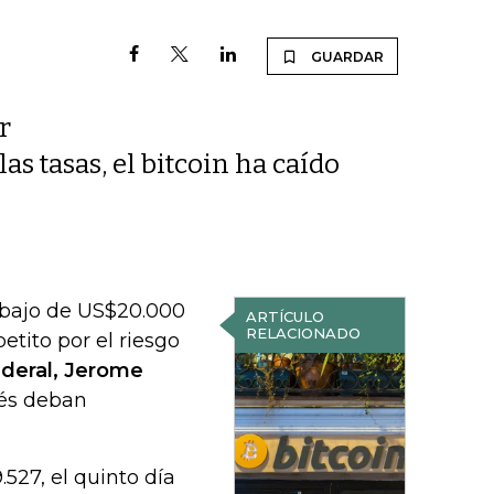
GUARDAR
r
s tasas, el bitcoin ha caído
ebajo de US$20.000
ARTÍCULO
RELACIONADO
etito por el riesgo
deral, Jerome
rés deban
527, el quinto día