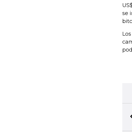
US$
se 
bit
Los
cam
pod