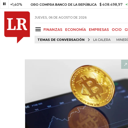
1,40%
$ 408.498,97
+$ 8.753
ORO COMPRA BANCO DE LA REPÚBLICA
JUEVES, 06 DE AGOSTO DE 2026
FINANZAS
ECONOMÍA
EMPRESAS
OCIO
G
TEMAS DE CONVERSACIÓN
LA CALERA
MINER