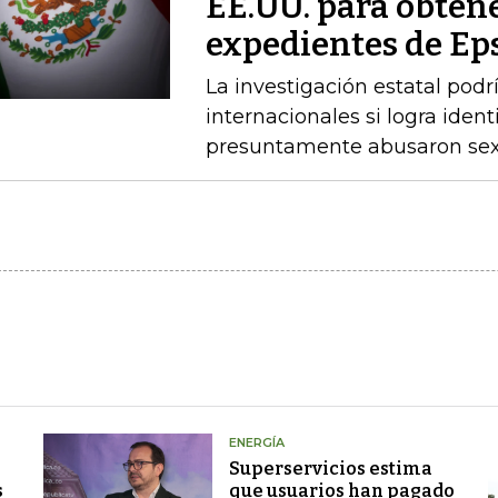
EE.UU. para obtene
expedientes de Ep
La investigación estatal pod
internacionales si logra ident
presuntamente abusaron sex
ENERGÍA
Superservicios estima
s
que usuarios han pagado