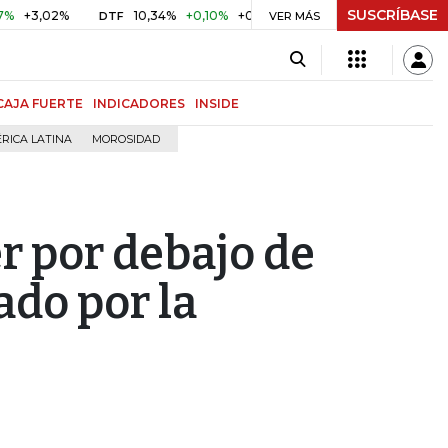
SUSCRÍBASE
,02%
10,34%
+0,10%
+0,98%
$ 416,86
+$ 0,05
+0,0
DTF
VER MÁS
UVR
CAJA FUERTE
INDICADORES
INSIDE
RICA LATINA
MOROSIDAD
er por debajo de
do por la