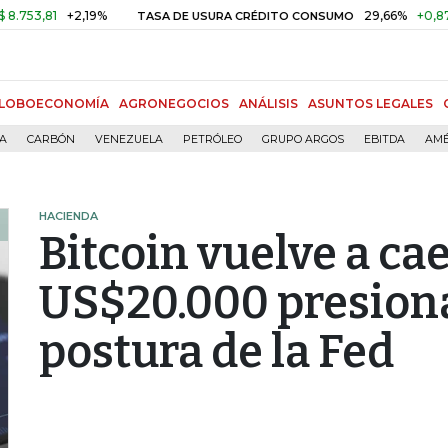
,81
+2,19%
29,66%
+0,87%
+3
TASA DE USURA CRÉDITO CONSUMO
LOBOECONOMÍA
AGRONEGOCIOS
ANÁLISIS
ASUNTOS LEGALES
ÍA
CARBÓN
VENEZUELA
PETRÓLEO
GRUPO ARGOS
EBITDA
AMÉ
HACIENDA
Bitcoin vuelve a ca
US$20.000 presiona
postura de la Fed