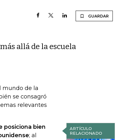
GUARDAR
más allá de la escuela
l mundo de la
mbién se consagró
temas relevantes
e posiciona bien
ARTÍCULO
RELACIONADO
adounidense
; al