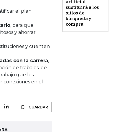
artificial
sustituirá a los
ificar el plan
sitios de
búsqueda y
compra
tario
, para que
itosos y ahorrar
stituciones y cuenten
adas con la carrera
,
ción de trabajos; de
rabajo que les
er conexiones en el
GUARDAR
ARA