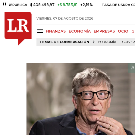
$ 408.498,97
+$ 8.753,81
+2,19%
BLICA
TASA DE USURA CRÉDITO 
VIERNES, 07 DE AGOSTO DE 2026
FINANZAS
ECONOMÍA
EMPRESAS
OCIO
G
TEMAS DE CONVERSACIÓN
ECONOMÍA
GOBIE