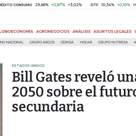
29,66%
+0,87%
+3,02%
10,34%
+0,10%
+0,98%
CONSUMO
DTF
LOBOECONOMÍA
AGRONEGOCIOS
ANÁLISIS
ASUNTOS LEGALES
RNO NACIONAL
GRUPO ARGOS
ODINSA
HOGAR
GRUPO NUTRESA
A
ESTADOS UNIDOS
Bill Gates reveló u
2050 sobre el futur
secundaria