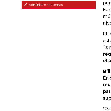
pun
Administre sus temas
Fun
múl
nive
El 
est
´s 
req
el 
Bil
En 
muc
par
sup
"Pa