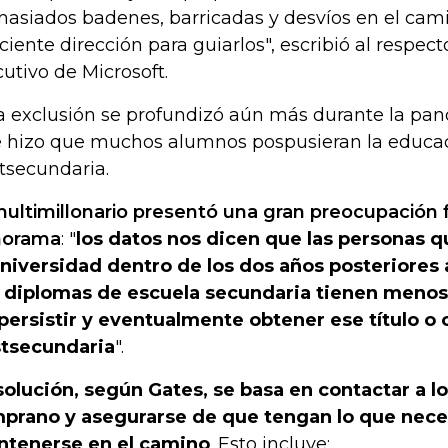
asiados badenes, barricadas y desvíos en el cam
iciente dirección para guiarlos", escribió al respect
cutivo de Microsoft.
a exclusión se profundizó aún más durante la pan
 hizo que muchos alumnos pospusieran la educa
tsecundaria.
multimillonario presentó una gran preocupación 
norama
: "
los datos nos dicen que las personas 
universidad dentro de los dos años posteriores 
 diplomas de escuela secundaria tienen menos
persistir y eventualmente obtener ese título o 
tsecundaria
".
solución, según Gates, se basa en contactar a l
prano y asegurarse de que tengan lo que nece
tenerse en el camino
. Esto incluye: