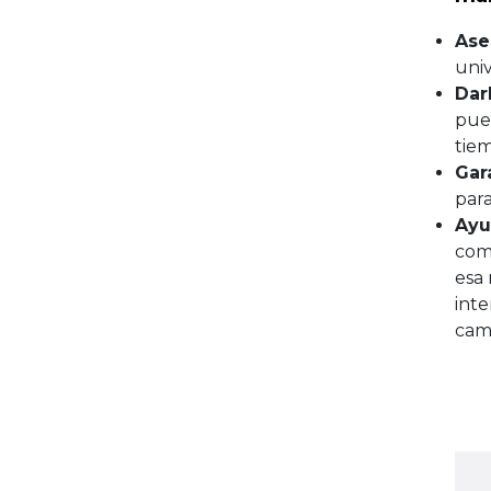
Ase
univ
Dar
pued
tiem
Gar
para
Ayu
como
esa
inte
cam