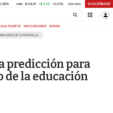
SUSCRÍBASE
$ 416,91
+$ 0,05
+0,01%
US$ 64.442,80
-US$ 525,6
UVR
BITCOIN
VER MÁS
CAJA FUERTE
INDICADORES
INSIDE
BELARDO DE LA ESPRIELLA
na predicción para
o de la educación