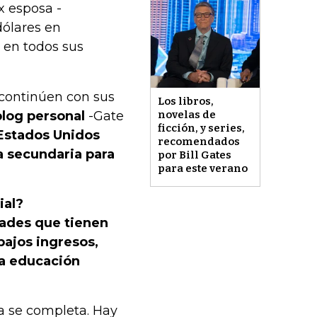
x esposa -
dólares en
 en todos sus
continúen con sus
Los libros,
blog personal
-Gate
novelas de
ficción, y series,
 Estados Unidos
recomendados
a secundaria para
por Bill Gates
para este verano
ial?
tades que tienen
bajos ingresos,
la educación
a se completa. Hay