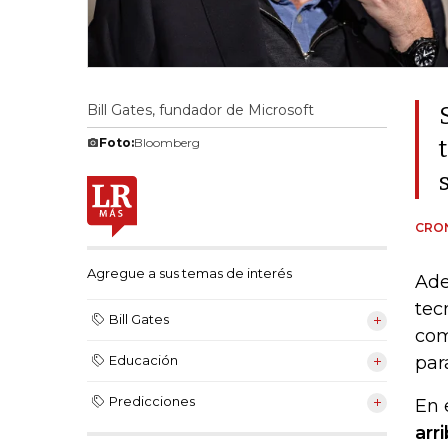
Bill Gates, fundador de Microsoft
Foto:
Bloomberg
CRON
Agregue a sus temas de interés
Ade
tec
Bill Gates
com
par
Educación
Predicciones
En 
arr