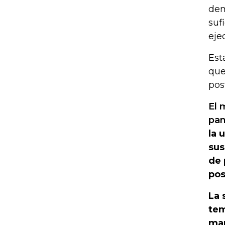
dem
suf
eje
Est
que
pos
El 
pa
la 
sus
de 
pos
La 
tem
man