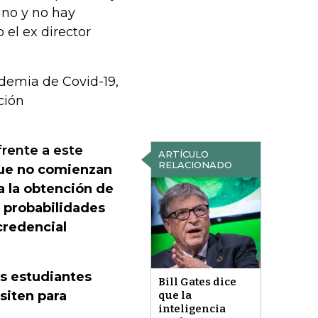
ino y no hay
o el ex director
demia de Covid-19,
ción
frente a este
ARTÍCULO
RELACIONADO
que no comienzan
a la obtención de
 probabilidades
credencial
os estudiantes
Bill Gates dice
siten para
que la
inteligencia