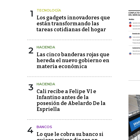
1
TECNOLOGÍA
Los gadgets innovadores que
están transformando las
tareas cotidianas del hogar
2
HACIENDA
Las cinco banderas rojas que
hereda el nuevo gobierno en
materia económica
3
HACIENDA
Cali recibe a Felipe VI e
Infantino antes de la
posesión de Abelardo De la
Espriella
4
BANCOS
Lo que le cobra su banco si