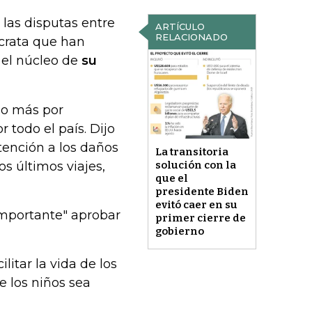
r las disputas entre
ARTÍCULO
RELACIONADO
crata que han
 el núcleo de
su
cho más por
 todo el país. Dijo
tención a los daños
La transitoria
s últimos viajes,
solución con la
que el
presidente Biden
evitó caer en su
 importante" aprobar
primer cierre de
gobierno
litar la vida de los
e los niños sea