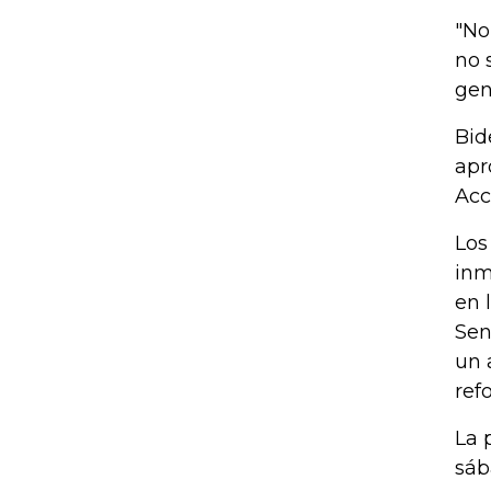
"No
no 
gen
Bid
apr
Acc
Los
inm
en 
Sen
un 
ref
La 
sáb