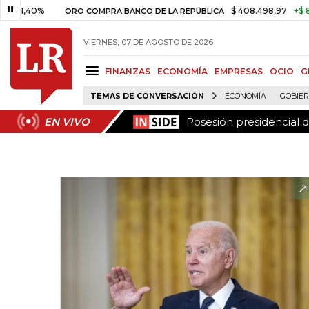
Posesión presidencial 
EN VIVO
0%
$ 408.498,97
+$ 8.753,81
ORO COMPRA BANCO DE LA REPÚBLICA
VIERNES, 07 DE AGOSTO DE 2026
FINANZAS
ECONOMÍA
EMPRESAS
OCIO
G
TEMAS DE CONVERSACIÓN
ECONOMÍA
GOBIE
Posesión presidencial 
EN VIVO