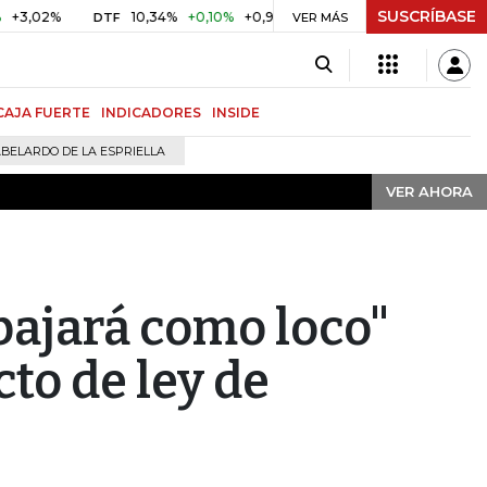
SUSCRÍBASE
VER AHORA
%
10,34%
+0,10%
+0,98%
$ 416,91
+$ 0,05
+0,01%
DTF
UVR
VER MÁS
CAJA FUERTE
INDICADORES
INSIDE
BELARDO DE LA ESPRIELLA
VER AHORA
bajará como loco"
to de ley de