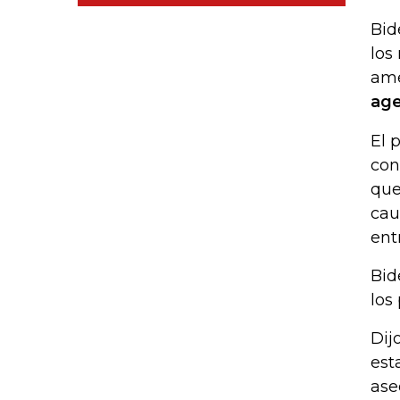
Bid
los
ame
age
El 
con
que
cau
ent
Bid
los
Dij
est
ase