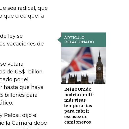
e sea radical, que
lo que creo que la
de ley se
ARTÍCULO
RELACIONADO
las vacaciones de
se votara
s de US$1 billón
bado por el
ar hasta que haya
Reino Unido
5 billones para
podría emitir
más visas
ático.
temporarias
para cubrir
Pelosi, dijo el
escasez de
camioneros
que la Cámara debe