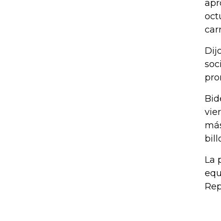
apr
oct
car
Dij
soc
pro
Bid
vie
más
bill
La 
equ
Rep