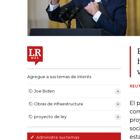
Agregue a sus temas de interés
REU
Joe Biden
El 
Obras de infraestructura
com
proyecto de ley
pro
soc
est
Administre sus temas