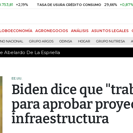
de Abelardo De La Espriella
+2,19%
29,66%
+0,87%
+3,02
TASA DE USURA CRÉDITO CONSUMO
LOBOECONOMÍA
AGRONEGOCIOS
ANÁLISIS
ASUNTOS LEGALES
RNO NACIONAL
GRUPO ARGOS
ODINSA
HOGAR
GRUPO NUTRESA
A
de Abelardo De La Espriella
EE.UU.
Biden dice que "tra
para aprobar proyec
infraestructura