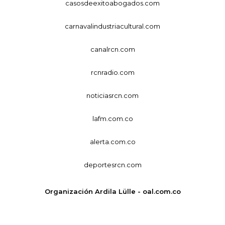
casosdeexitoabogados.com
carnavalindustriacultural.com
canalrcn.com
rcnradio.com
noticiasrcn.com
lafm.com.co
alerta.com.co
deportesrcn.com
Organización Ardila Lülle - oal.com.co