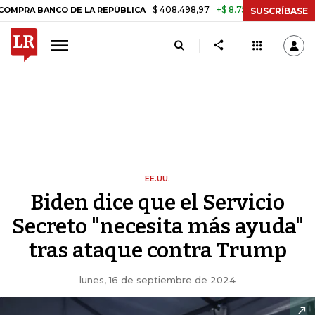
$ 408.498,97
+$ 8.753,81
+2,19%
NCO DE LA REPÚBLICA
TASA DE
SUSCRÍBASE
EE.UU.
Biden dice que el Servicio
Secreto "necesita más ayuda"
tras ataque contra Trump
lunes, 16 de septiembre de 2024