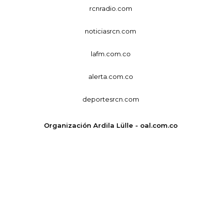
rcnradio.com
noticiasrcn.com
lafm.com.co
alerta.com.co
deportesrcn.com
Organización Ardila Lülle - oal.com.co