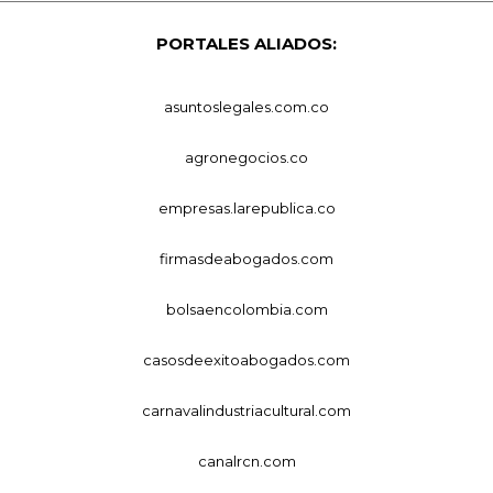
PORTALES ALIADOS:
asuntoslegales.com.co
agronegocios.co
empresas.larepublica.co
firmasdeabogados.com
bolsaencolombia.com
casosdeexitoabogados.com
carnavalindustriacultural.com
canalrcn.com