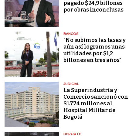
pagado $24,9 billones
por obras inconclusas
BANCOS
"No subimos las tasas y
aún así logramos unas
utilidades por $1,2
billones en tres años"
JUDICIAL
La Superindustria y
Comercio sancionó con
$1.774 millones al
Hospital Militar de
Bogotá
DEPORTE