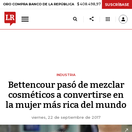
$ 408.498,97
+$ 8.753,81
+2,19%
MPRA BANCO DE LA REPÚBLICA
T
SUSCRÍBASE
INDUSTRIA
Bettencour pasó de mezclar
cosméticos a convertirse en
la mujer más rica del mundo
viernes, 22 de septiembre de 2017