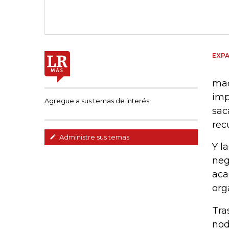
EXPA
mad
imp
Agregue a sus temas de interés
sac
rec
Administre sus temas
Y l
neg
aca
org
Tra
nod