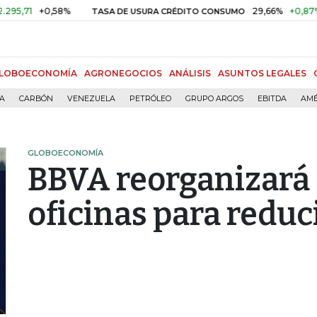
1
+0,58%
29,66%
+0,87%
+3,
TASA DE USURA CRÉDITO CONSUMO
LOBOECONOMÍA
AGRONEGOCIOS
ANÁLISIS
ASUNTOS LEGALES
ÍA
CARBÓN
VENEZUELA
PETRÓLEO
GRUPO ARGOS
EBITDA
AMÉ
GLOBOECONOMÍA
BBVA reorganizará 
oficinas para reduc