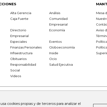
CCIONES
MANT
Alta Gerencia
Análisis
Mesa d
Caja Fuerte
Comunidad
Nuestr
Empresarial
Contác
Directorio
Economía
Aviso 
Empresarial
Términ
Especiales
Eventos
Políti
Finanzas Personales
Globoeconomía
Polític
Infraestructura
Inside
Superi
Obituarios
Ocio
Responsabilidad
Salud Ejecutiva
Social
Videos
.larepublica.co
firmasdeabogados.com
bolsaencolombia.com
 usa cookies propias y de terceros para analizar el