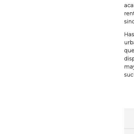
aca
ren
sin
Has
urb
que
dis
may
suc