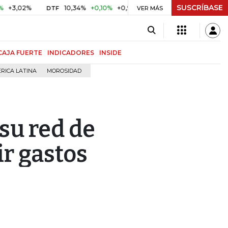
SUSCRÍBASE
02%
10,34%
+0,10%
+0,98%
$ 416,86
+$ 0,05
+0,01
DTF
UVR
VER MÁS
CAJA FUERTE
INDICADORES
INSIDE
RICA LATINA
MOROSIDAD
su red de
ir gastos