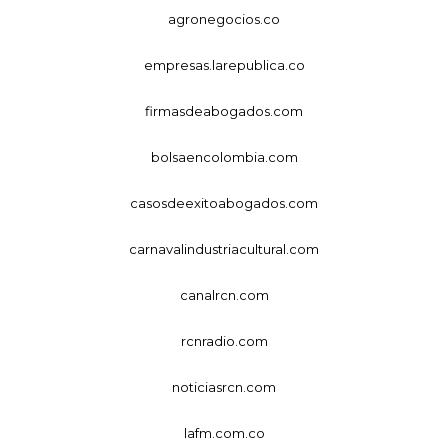
agronegocios.co
empresas.larepublica.co
firmasdeabogados.com
bolsaencolombia.com
casosdeexitoabogados.com
carnavalindustriacultural.com
canalrcn.com
rcnradio.com
noticiasrcn.com
lafm.com.co