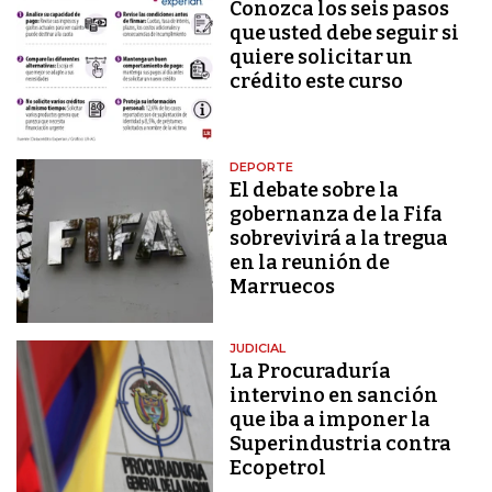
Conozca los seis pasos
que usted debe seguir si
quiere solicitar un
crédito este curso
DEPORTE
El debate sobre la
gobernanza de la Fifa
sobrevivirá a la tregua
en la reunión de
Marruecos
JUDICIAL
La Procuraduría
intervino en sanción
que iba a imponer la
Superindustria contra
Ecopetrol