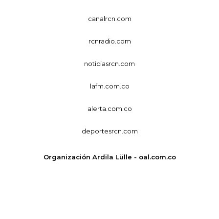
canalrcn.com
rcnradio.com
noticiasrcn.com
lafm.com.co
alerta.com.co
deportesrcn.com
Organización Ardila Lülle - oal.com.co