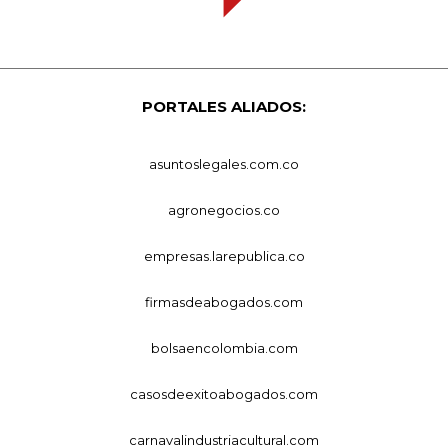
PORTALES ALIADOS:
asuntoslegales.com.co
agronegocios.co
empresas.larepublica.co
firmasdeabogados.com
bolsaencolombia.com
casosdeexitoabogados.com
carnavalindustriacultural.com