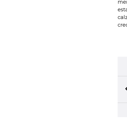
men
est
cal
cre