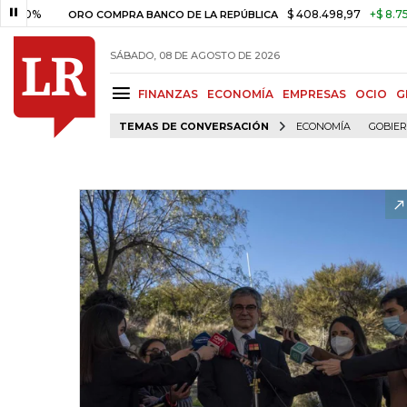
%
$ 408.498,97
+$ 8.753,81
ORO COMPRA BANCO DE LA REPÚBLICA
SÁBADO, 08 DE AGOSTO DE 2026
FINANZAS
ECONOMÍA
EMPRESAS
OCIO
G
TEMAS DE CONVERSACIÓN
ECONOMÍA
GOBIE