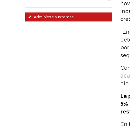
nov
ind
Administre sus temas
cre
"En
det
por
seg
Con
acu
dic
La 
5% 
res
En 