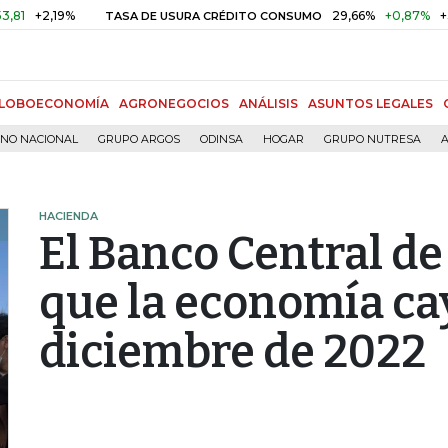
+2,19%
29,66%
+0,87%
+3,02%
TASA DE USURA CRÉDITO CONSUMO
LOBOECONOMÍA
AGRONEGOCIOS
ANÁLISIS
ASUNTOS LEGALES
RNO NACIONAL
GRUPO ARGOS
ODINSA
HOGAR
GRUPO NUTRESA
A
HACIENDA
El Banco Central de
que la economía ca
diciembre de 2022