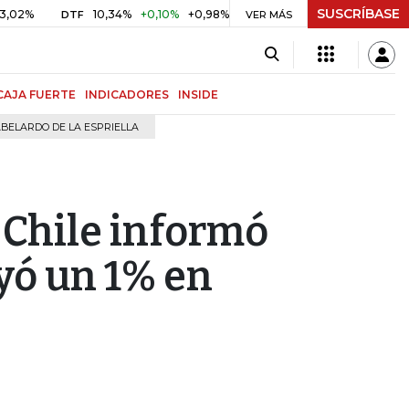
SUSCRÍBASE
10,34%
+0,10%
+0,98%
$ 416,96
+$ 0,05
+0,01%
DTF
UVR
VER MÁS
CAJA FUERTE
INDICADORES
INSIDE
BELARDO DE LA ESPRIELLA
 Chile informó
yó un 1% en