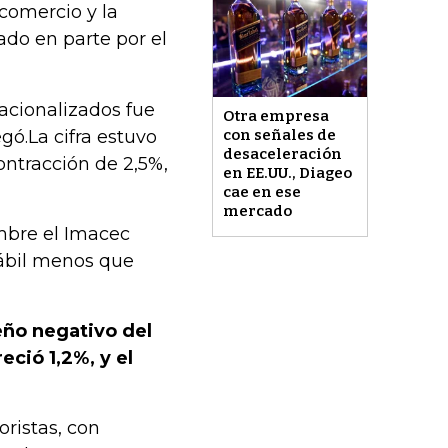
 comercio y la
do en parte por el
acionalizados fue
Otra empresa
gó.La cifra estuvo
con señales de
desaceleración
ontracción de 2,5%,
en EE.UU., Diageo
cae en ese
mercado
mbre el Imacec
hábil menos que
eño negativo del
eció 1,2%, y el
oristas, con