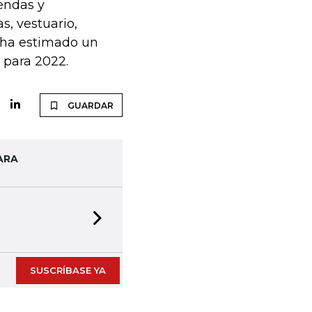
endas y
s, vestuario,
 ha estimado un
 para 2022.
GUARDAR
ARA
Next slide
SUSCRÍBASE YA