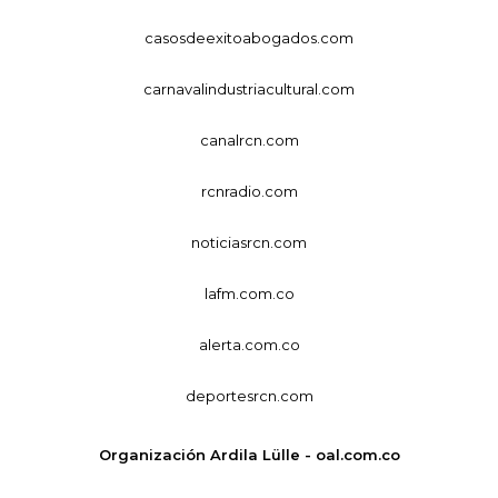
casosdeexitoabogados.com
carnavalindustriacultural.com
canalrcn.com
rcnradio.com
noticiasrcn.com
lafm.com.co
alerta.com.co
deportesrcn.com
Organización Ardila Lülle - oal.com.co