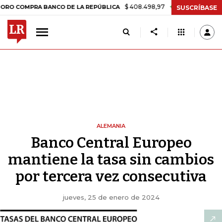
$ 408.498,97
+$ 8.753,81
+2,19%
MPRA BANCO DE LA REPÚBLICA
T
SUSCRÍBASE
ALEMANIA
Banco Central Europeo
mantiene la tasa sin cambios
por tercera vez consecutiva
jueves, 25 de enero de 2024