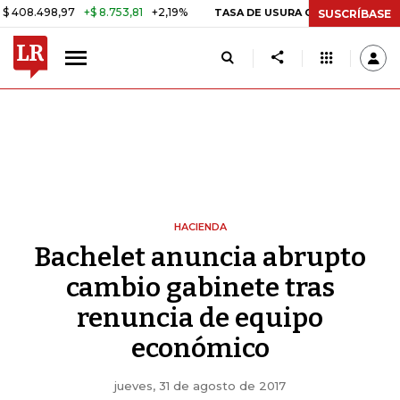
498,97
+$ 8.753,81
+2,19%
29
TASA DE USURA CRÉDITO CONSUMO
SUSCRÍBASE
HACIENDA
Bachelet anuncia abrupto
cambio gabinete tras
renuncia de equipo
económico
jueves, 31 de agosto de 2017