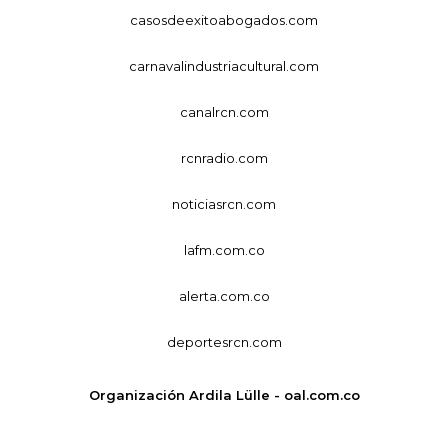
casosdeexitoabogados.com
carnavalindustriacultural.com
canalrcn.com
rcnradio.com
noticiasrcn.com
lafm.com.co
alerta.com.co
deportesrcn.com
Organización Ardila Lülle - oal.com.co