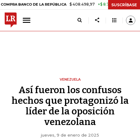
$ 408.498,97
+$ 8.753,81
+2,19%
NCO DE LA REPÚBLICA
TASA DE 
SUSCRÍBASE
VENEZUELA
Así fueron los confusos
hechos que protagonizó la
líder de la oposición
venezolana
jueves, 9 de enero de 2025