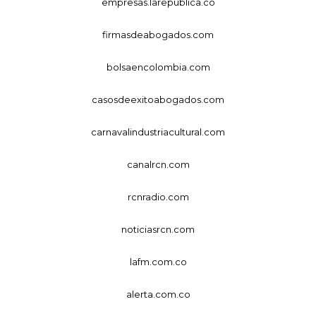
empresas.larepublica.co
firmasdeabogados.com
bolsaencolombia.com
casosdeexitoabogados.com
carnavalindustriacultural.com
canalrcn.com
rcnradio.com
noticiasrcn.com
lafm.com.co
alerta.com.co