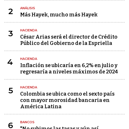
ANÁLISIS
2
Más Hayek, mucho más Hayek
HACIENDA
3
César Arias será el director de Crédito
Público del Gobierno de la Espriella
HACIENDA
4
Inflación se ubicaría en 6,2% en julio y
regresaría a niveles máximos de 2024
HACIENDA
5
Colombia se ubica como el sexto país
con mayor morosidad bancaria en
América Latina
BANCOS
6
"No subimos las tasas y aún así