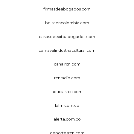
firmasdeabogados.com
bolsaencolombia.com
casosdeexitoabogados.com
carnavalindustriacultural.com
canalrcn.com
rcnradio.com
noticiasrcn.com
lafm.com.co
alerta.com.co
deportesrcn.com