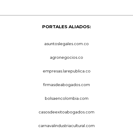
PORTALES ALIADOS:
asuntoslegales.com.co
agronegocios.co
empresas.larepublica.co
firmasdeabogados.com
bolsaencolombia.com
casosdeexitoabogados.com
carnavalindustriacultural.com