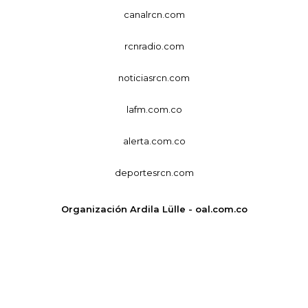
canalrcn.com
rcnradio.com
noticiasrcn.com
lafm.com.co
alerta.com.co
deportesrcn.com
Organización Ardila Lülle - oal.com.co