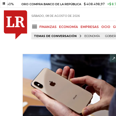
%
$ 408.498,97
+$ 8.753,81
+
ORO COMPRA BANCO DE LA REPÚBLICA
SÁBADO, 08 DE AGOSTO DE 2026
FINANZAS
ECONOMÍA
EMPRESAS
OCIO
G
TEMAS DE CONVERSACIÓN
ECONOMÍA
GOBIE