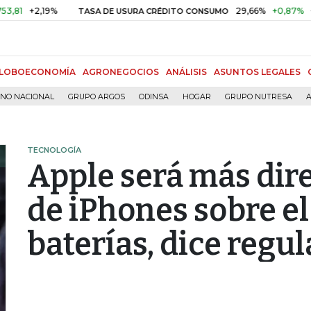
2,19%
29,66%
+0,87%
+3,02%
TASA DE USURA CRÉDITO CONSUMO
LOBOECONOMÍA
AGRONEGOCIOS
ANÁLISIS
ASUNTOS LEGALES
RNO NACIONAL
GRUPO ARGOS
ODINSA
HOGAR
GRUPO NUTRESA
A
TECNOLOGÍA
Apple será más dir
de iPhones sobre el
baterías, dice regu