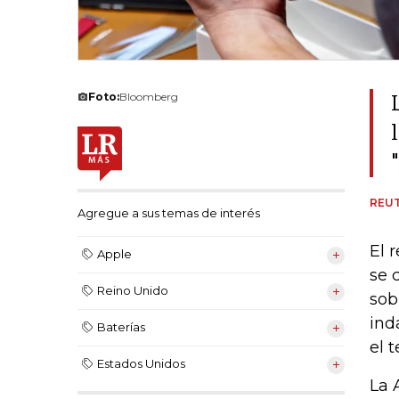
Foto:
Bloomberg
REU
Agregue a sus temas de interés
El 
Apple
se 
Reino Unido
sob
ind
Baterías
el 
Estados Unidos
La 