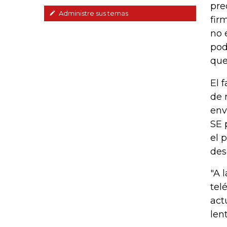
pre
Administre sus temas
fir
no 
pod
que
El 
de 
env
SE 
el 
des
"A 
tel
act
lent