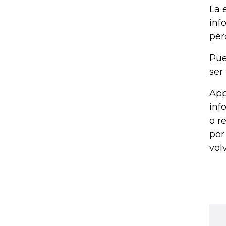
La 
inf
per
Pue
ser
App
inf
o r
por
vol