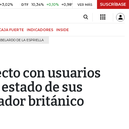
SUSCRÍBASE
10,34%
+0,10%
+0,98%
$ 416,96
+$ 0,05
+0,01%
DTF
UVR
VER MÁS
CAJA FUERTE
INDICADORES
INSIDE
BELARDO DE LA ESPRIELLA
ecto con usuarios
 estado de sus
lador británico