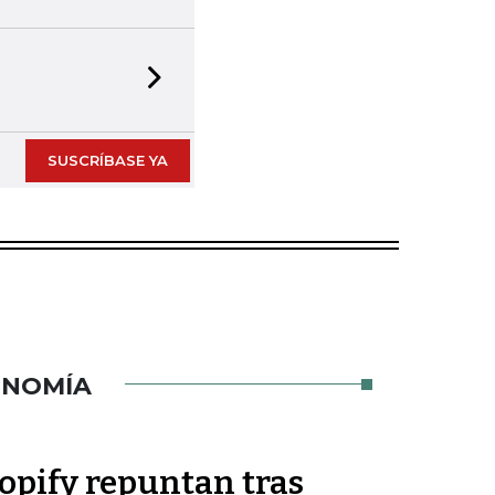
Next slide
SUSCRÍBASE YA
ONOMÍA
opify repuntan tras