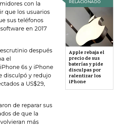
RELACIONADO
midores con la
r que los usuarios
e sus teléfonos
 software en 2017
 escrutinio después
Apple rebaja el
a el
precio de sus
baterías y pide
 iPhone 6s y iPhone
disculpas por
se disculpó y redujo
ralentizar los
iPhone
ectados a US$29,
aron de reparar sus
ados de que la
 volvieran más