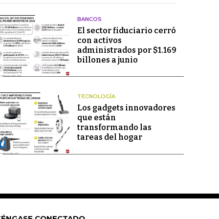
BANCOS
El sector fiduciario cerró
con activos
administrados por $1.169
billones a junio
TECNOLOGÍA
Los gadgets innovadores
que están
transformando las
tareas del hogar
ÉNGASE CONECTADO