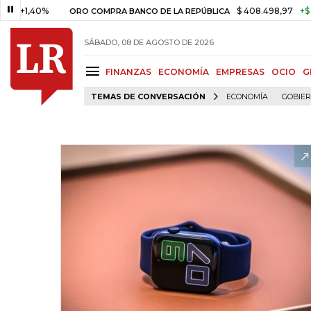
40%
$ 408.498,97
+$ 8.753,81
ORO COMPRA BANCO DE LA REPÚBLICA
SÁBADO, 08 DE AGOSTO DE 2026
FINANZAS
ECONOMÍA
EMPRESAS
OCIO
G
TEMAS DE CONVERSACIÓN
ECONOMÍA
GOBIE