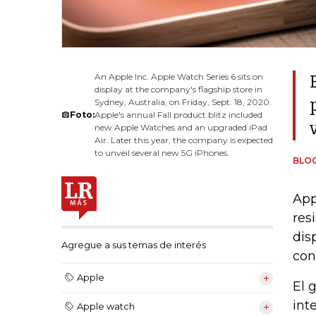
An Apple Inc. Apple Watch Series 6 sits on
display at the company's flagship store in
Sydney, Australia, on Friday, Sept. 18, 2020.
Foto:
Apple's annual Fall product blitz included
new Apple Watches and an upgraded iPad
Air. Later this year, the company is expected
to unveil several new 5G iPhones.
BLO
App
res
dis
Agregue a sus temas de interés
con
Apple
El 
int
Apple watch