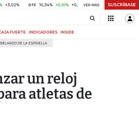
SUSCRÍBASE
%
10,34%
+0,10%
+0,98%
$ 417,01
+$ 0,05
+0,01%
DTF
UVR
VER MÁS
CAJA FUERTE
INDICADORES
INSIDE
BELARDO DE LA ESPRIELLA
zar un reloj
para atletas de