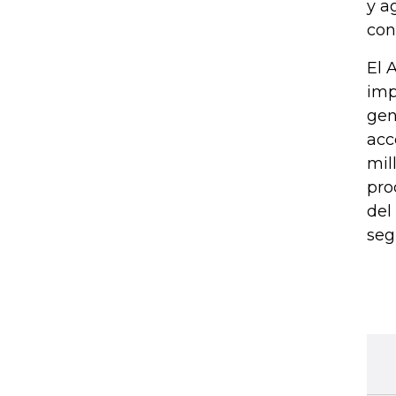
y a
con
El 
imp
gen
acc
mil
pro
del
seg