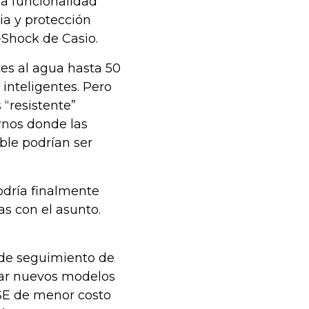
ma funcionalidad
a y protección
G-Shock de Casio.
es al agua hasta 50
 inteligentes. Pero
“resistente”
rnos donde las
able podrían ser
odría finalmente
as con el asunto.
 de seguimiento de
zar nuevos modelos
 SE de menor costo