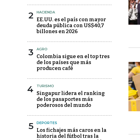
2
HACIENDA
EE.UU. es el país con mayor
deuda pública con US$40,7
billones en 2026
3
AGRO
Colombia sigue en el top tres
de los países que más
producen café
4
TURISMO
Singapur lidera el ranking
de los pasaportes más
poderosos del mundo
5
DEPORTES
Los fichajes más caros en la
historia del fútbol tras la