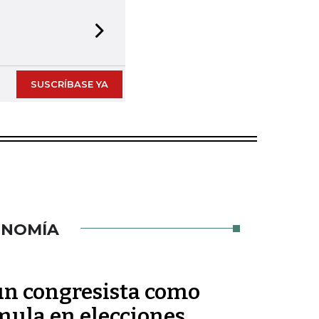
Next slide
SUSCRÍBASE YA
ONOMÍA
 un congresista como
ula en elecciones