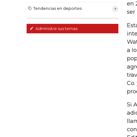
en 
Tendencias en deportes
ser
Est
Administre sus temas
int
Wat
a l
pop
agr
tra
Co.
pro
Si 
adi
lla
con