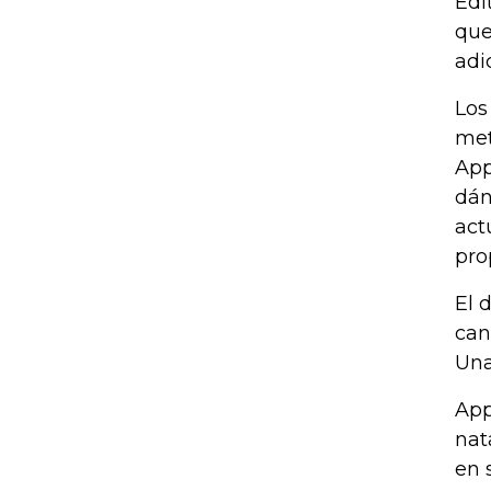
Edi
que
adi
Los
met
App
dán
act
pro
El 
can
Una
App
nat
en 