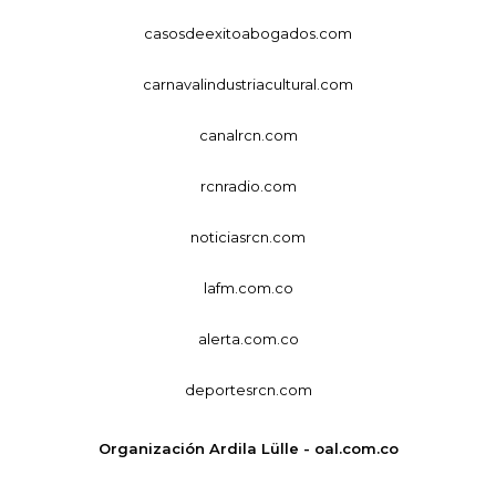
casosdeexitoabogados.com
carnavalindustriacultural.com
canalrcn.com
rcnradio.com
noticiasrcn.com
lafm.com.co
alerta.com.co
deportesrcn.com
Organización Ardila Lülle - oal.com.co