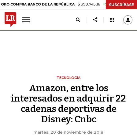
$ 399.745,16
+$ 2.295,71
+0,58%
OMPRA BANCO DE LA REPÚBLICA
T
SUSCRÍBASE
TECNOLOGÍA
Amazon, entre los
interesados en adquirir 22
cadenas deportivas de
Disney: Cnbc
martes, 20 de noviembre de 2018