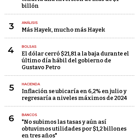
billón
ANÁLISIS
3
Más Hayek, mucho más Hayek
BOLSAS
4
El dólar cerró $21,81 a la baja durante el
último día hábil del gobierno de
Gustavo Petro
HACIENDA
5
Inflación se ubicaría en 6,2% en julio y
regresaría a niveles máximos de 2024
BANCOS
6
"No subimos las tasas y aún así
obtuvimos utilidades por $1,2 billones
en tres años"