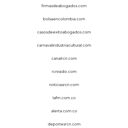
firmasdeabogados.com
bolsaencolombia.com
casosdeexitoabogados.com
carnavalindustriacultural.com
canalrcn.com
rcnradio.com
noticiasrcn.com
lafm.com.co
alerta.com.co
deportesrcn.com