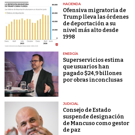
HACIENDA
Ofensiva migratoria de
Trump lleva las órdenes
de deportación a su
nivel más alto desde
1998
ENERGÍA
Superservicios estima
que usuarios han
pagado $24,9 billones
por obras inconclusas
JUDICIAL
Consejo de Estado
suspende designación
de Mancuso como gestor
de paz